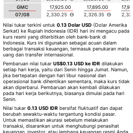
GMC
17,925.00
17,895.00
17,91
07/08
2,330.25
2,326.35
2,32
Nilai tukar terkini untuk
0.13 Dolar USD
(Dolar Amerika
Serkat) ke Rupiah Indonesia (IDR) hari ini mengacu pada
kurs resmi yang diterbitkan oleh bank-bank di
Indonesia. Kurs ini digunakan sebagai acuan dalam
berbagai transaksi keuangan, termasuk penukaran mata
uang dan transfer internasional.
Pembaruan nilai tukar
US$0.13 USD ke IDR
dilakukan
setiap hari kerja, yaitu dari Senin hingga Jumat. Namun,
jika bertepatan dengan hari libur nasional dan
operasional bank dihentikan sementara, maka kurs tidak
akan diperbarui. Pembaruan akan kembali dilakukan
pada hari kerja berikutnya, biasanya dimulai pada hari
Senin.
Nilai tukar
0.13 USD IDR
bersifat fluktuatif dan dapat
berubah sewaktu-waktu tergantung kondisi pasar.
Untuk memastikan akurasi sebelum melakukan
transaksi, disarankan untuk menghubungi penasihat
keuangan, investor, atau lembaga keuangan resmi Anda