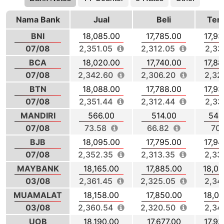
Nama Bank
Jual
Beli
Ten
BNI
18,085.00
17,785.00
17,93
07/08
2,351.05
2,312.05
2,33
BCA
18,020.00
17,740.00
17,88
07/08
2,342.60
2,306.20
2,32
BTN
18,088.00
17,788.00
17,93
07/08
2,351.44
2,312.44
2,33
MANDIRI
566.00
514.00
540
07/08
73.58
66.82
70.
BJB
18,095.00
17,795.00
17,94
07/08
2,352.35
2,313.35
2,33
MAYBANK
18,165.00
17,885.00
18,02
03/08
2,361.45
2,325.05
2,34
MUAMALAT
18,158.00
17,850.00
18,00
03/08
2,360.54
2,320.50
2,34
UOB
18,190.00
17,677.00
17,93