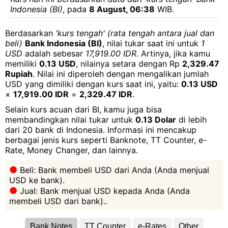
Indonesia (BI)
, pada
8 August, 06:38
WIB.
Berdasarkan
'kurs tengah' (rata tengah antara jual dan
beli)
Bank Indonesia (BI)
, nilai tukar saat ini untuk
1
USD
adalah sebesar
17,919.00 IDR
. Artinya, jika kamu
memiliki
0.13 USD
, nilainya setara dengan Rp
2,329.47
Rupiah
. Nilai ini diperoleh dengan mengalikan jumlah
USD yang dimiliki dengan kurs saat ini, yaitu:
0.13 USD
×
17,919.00 IDR
=
2,329.47 IDR
.
Selain kurs acuan dari BI, kamu juga bisa
membandingkan nilai tukar untuk
0.13 Dolar
di lebih
dari 20 bank di Indonesia. Informasi ini mencakup
berbagai jenis kurs seperti Banknote, TT Counter, e-
Rate, Money Changer, dan lainnya.
Beli: Bank membeli USD dari Anda (Anda menjual
USD ke bank).
Jual: Bank menjual USD kepada Anda (Anda
membeli USD dari bank)..
Bank Notes
TT Counter
e-Rates
Other