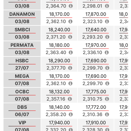
03/08
2,364.70
2,298.01
2,33
DANAMON
18,170.00
17,870.00
18,02
03/08
2,362.10
2,323.10
2,34
SMBCI
18,240.00
17,640.00
17,94
03/08
2,371.20
2,293.20
2,33
PERMATA
18,180.00
17,970.00
18,07
03/08
2,363.40
2,336.10
2,34
HSBC
18,290.00
17,690.00
17,99
27/07
2,377.70
2,299.70
2,33
MEGA
18,170.00
17,690.00
17,93
07/08
2,362.10
2,299.70
2,33
OCBC
18,132.00
17,775.00
17,95
07/08
2,357.16
2,310.75
2,33
DBS
18,140.00
17,772.00
17,95
06/07
2,358.20
2,310.36
2,33
VIP
17,940.00
17,910.00
17,92
07/08
2,332.20
2,328.30
2,33