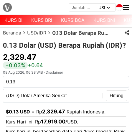
KURS BI
KURS BRI
KURS BCA
KURS BNI
KU
Menu
Beranda
USD/IDR
0.13 Dolar Berapa Rupiah?
Halaman
Depan
0.13 Dolar (USD) Berapa Rupiah (IDR)?
Daftar
2,329.47
Mata
+0.03%
+0.64
Uang
08 Aug 2026, 06:38 WIB ·
Disclaimer
Daftar
Kurs
Bank
Hitung
2,329.47
$0.13 USD
= Rp
Rupiah Indonesia.
17,919.00
Kurs Hari Ini, Rp
/USD.
Kurs hari ini berdasarkan data dari
'kurs tengah' Bank