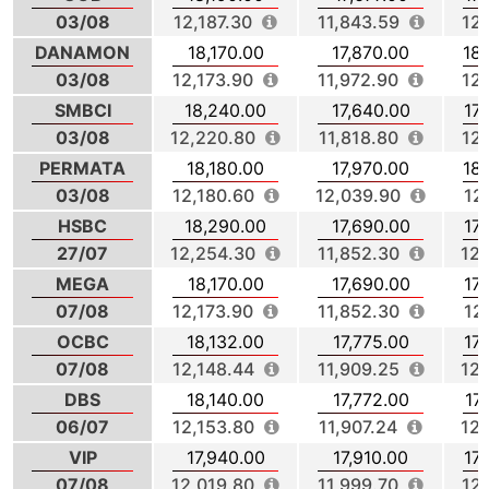
03/08
12,187.30
11,843.59
12
DANAMON
18,170.00
17,870.00
18
03/08
12,173.90
11,972.90
12
SMBCI
18,240.00
17,640.00
17
03/08
12,220.80
11,818.80
12
PERMATA
18,180.00
17,970.00
18
03/08
12,180.60
12,039.90
12
HSBC
18,290.00
17,690.00
17
27/07
12,254.30
11,852.30
12,
MEGA
18,170.00
17,690.00
17
07/08
12,173.90
11,852.30
12
OCBC
18,132.00
17,775.00
17
07/08
12,148.44
11,909.25
12,
DBS
18,140.00
17,772.00
17
06/07
12,153.80
11,907.24
12,
VIP
17,940.00
17,910.00
17
07/08
12,019.80
11,999.70
12