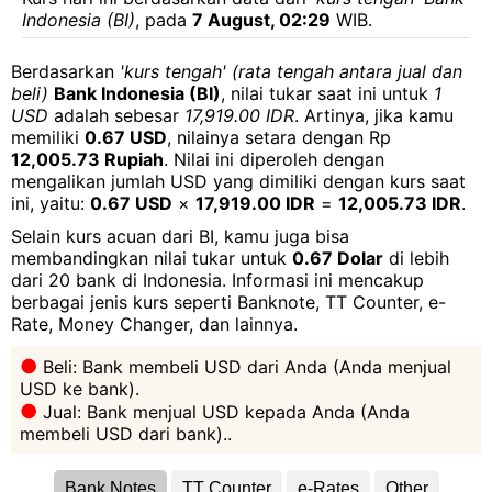
Indonesia (BI)
, pada
7 August, 02:29
WIB.
Berdasarkan
'kurs tengah' (rata tengah antara jual dan
beli)
Bank Indonesia (BI)
, nilai tukar saat ini untuk
1
USD
adalah sebesar
17,919.00 IDR
. Artinya, jika kamu
memiliki
0.67 USD
, nilainya setara dengan Rp
12,005.73 Rupiah
. Nilai ini diperoleh dengan
mengalikan jumlah USD yang dimiliki dengan kurs saat
ini, yaitu:
0.67 USD
×
17,919.00 IDR
=
12,005.73 IDR
.
Selain kurs acuan dari BI, kamu juga bisa
membandingkan nilai tukar untuk
0.67 Dolar
di lebih
dari 20 bank di Indonesia. Informasi ini mencakup
berbagai jenis kurs seperti Banknote, TT Counter, e-
Rate, Money Changer, dan lainnya.
Beli: Bank membeli USD dari Anda (Anda menjual
USD ke bank).
Jual: Bank menjual USD kepada Anda (Anda
membeli USD dari bank)..
Bank Notes
TT Counter
e-Rates
Other