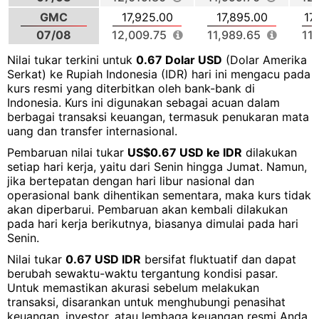
GMC
17,925.00
17,895.00
17
07/08
12,009.75
11,989.65
11
Nilai tukar terkini untuk
0.67 Dolar USD
(Dolar Amerika
Serkat) ke Rupiah Indonesia (IDR) hari ini mengacu pada
kurs resmi yang diterbitkan oleh bank-bank di
Indonesia. Kurs ini digunakan sebagai acuan dalam
berbagai transaksi keuangan, termasuk penukaran mata
uang dan transfer internasional.
Pembaruan nilai tukar
US$0.67 USD ke IDR
dilakukan
setiap hari kerja, yaitu dari Senin hingga Jumat. Namun,
jika bertepatan dengan hari libur nasional dan
operasional bank dihentikan sementara, maka kurs tidak
akan diperbarui. Pembaruan akan kembali dilakukan
pada hari kerja berikutnya, biasanya dimulai pada hari
Senin.
Nilai tukar
0.67 USD IDR
bersifat fluktuatif dan dapat
berubah sewaktu-waktu tergantung kondisi pasar.
Untuk memastikan akurasi sebelum melakukan
transaksi, disarankan untuk menghubungi penasihat
keuangan, investor, atau lembaga keuangan resmi Anda