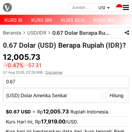
KURS BI
KURS BRI
KURS BCA
KURS BNI
KU
Menu
Beranda
USD/IDR
0.67 Dolar Berapa Rupiah?
Halaman
Depan
0.67 Dolar (USD) Berapa Rupiah (IDR)?
Daftar
12,005.73
Mata
-0.47%
-57.31
Uang
07 Aug 2026, 02:29 WIB ·
Disclaimer
Daftar
Kurs
Bank
Hitung
12,005.73
$0.67 USD
= Rp
Rupiah Indonesia.
17,919.00
Kurs Hari Ini, Rp
/USD.
Kurs hari ini berdasarkan data dari
'kurs tengah' Bank