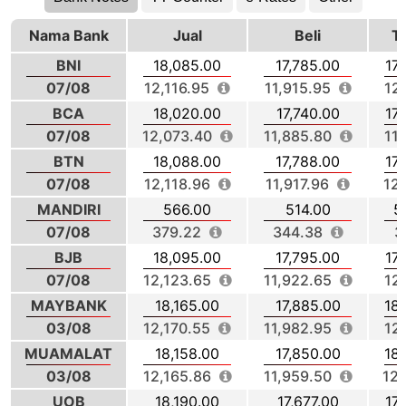
Nama Bank
Jual
Beli
T
BNI
18,085.00
17,785.00
17
07/08
12,116.95
11,915.95
12
BCA
18,020.00
17,740.00
17
07/08
12,073.40
11,885.80
11
BTN
18,088.00
17,788.00
17
07/08
12,118.96
11,917.96
12
MANDIRI
566.00
514.00
5
07/08
379.22
344.38
3
BJB
18,095.00
17,795.00
17
07/08
12,123.65
11,922.65
12
MAYBANK
18,165.00
17,885.00
18
03/08
12,170.55
11,982.95
12
MUAMALAT
18,158.00
17,850.00
18
03/08
12,165.86
11,959.50
12,
UOB
18,190.00
17,677.00
17