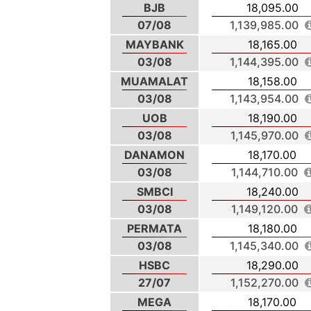
BJB
18,095.00
07/08
1,139,985.00
MAYBANK
18,165.00
03/08
1,144,395.00
MUAMALAT
18,158.00
03/08
1,143,954.00
UOB
18,190.00
03/08
1,145,970.00
DANAMON
18,170.00
03/08
1,144,710.00
SMBCI
18,240.00
03/08
1,149,120.00
PERMATA
18,180.00
03/08
1,145,340.00
HSBC
18,290.00
27/07
1,152,270.00
MEGA
18,170.00