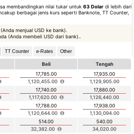
bisa membandingkan nilai tukar untuk
63 Dolar
di lebih dari
encakup berbagai jenis kurs seperti Banknote, TT Counter,
 (Anda menjual USD ke bank).
da (Anda membeli USD dari bank)..
TT Counter
e-Rates
Other
Beli
Tengah
17,785.00
17,935.00
1,120,455.00
1,129,905.00
17,740.00
17,880.00
1,117,620.00
1,126,440.00
17,788.00
17,938.00
1,120,644.00
1,130,094.00
514.00
540.00
32,382.00
34,020.00