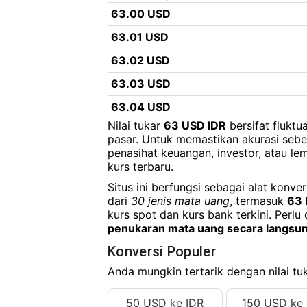
63.00 USD
63.01 USD
63.02 USD
63.03 USD
63.04 USD
Nilai tukar
63 USD IDR
bersifat flukt
63.05 USD
pasar. Untuk memastikan akurasi seb
penasihat keuangan, investor, atau 
63.06 USD
kurs terbaru.
63.07 USD
Situs ini berfungsi sebagai alat konv
63.08 USD
dari
30 jenis mata uang
, termasuk
63 
kurs spot dan kurs bank terkini. Perlu 
63.09 USD
penukaran mata uang secara langsu
63.10 USD
Konversi Populer
63.11 USD
Anda mungkin tertarik dengan nilai tuk
63.12 USD
50 USD ke IDR
150 USD ke 