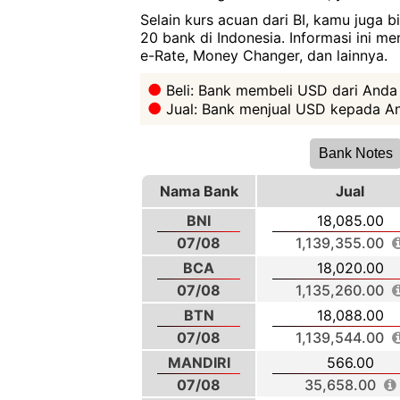
Selain kurs acuan dari BI, kamu juga 
20 bank di Indonesia. Informasi ini m
e-Rate, Money Changer, dan lainnya.
Beli: Bank membeli USD dari Anda
Jual: Bank menjual USD kepada An
Bank Notes
Nama Bank
Jual
BNI
18,085.00
07/08
1,139,355.00
BCA
18,020.00
07/08
1,135,260.00
BTN
18,088.00
07/08
1,139,544.00
MANDIRI
566.00
07/08
35,658.00