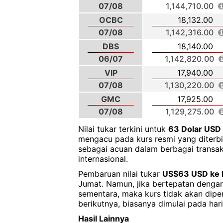
07/08
1,144,710.00
OCBC
18,132.00
07/08
1,142,316.00
DBS
18,140.00
06/07
1,142,820.00
VIP
17,940.00
07/08
1,130,220.00
GMC
17,925.00
07/08
1,129,275.00
Nilai tukar terkini untuk
63 Dolar USD
mengacu pada kurs resmi yang diterbit
sebagai acuan dalam berbagai transa
internasional.
Pembaruan nilai tukar
US$63 USD ke 
Jumat. Namun, jika bertepatan dengan 
sementara, maka kurs tidak akan dipe
berikutnya, biasanya dimulai pada hari
Hasil Lainnya