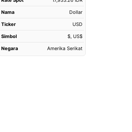
Rate Spot
17,933.26 IDR
Nama
Dollar
Ticker
USD
Simbol
$, US$
Negara
Amerika Serikat