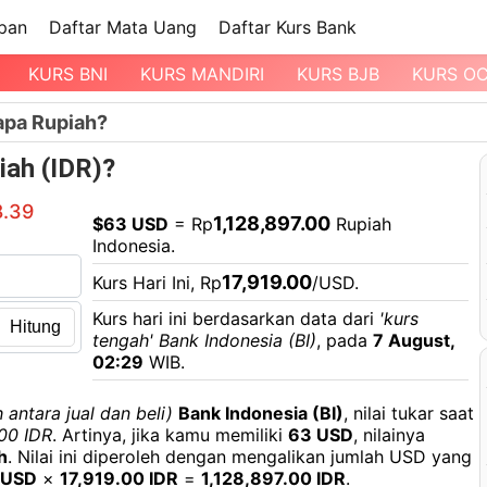
pan
Daftar Mata Uang
Daftar Kurs Bank
KURS BNI
KURS MANDIRI
KURS BJB
KURS O
apa Rupiah?
iah (IDR)?
8.39
1,128,897.00
$63 USD
= Rp
Rupiah
Indonesia.
17,919.00
Kurs Hari Ini, Rp
/USD.
Kurs hari ini berdasarkan data dari
'kurs
Hitung
tengah' Bank Indonesia (BI)
, pada
7 August,
02:29
WIB.
 antara jual dan beli)
Bank Indonesia (BI)
, nilai tukar saat
.00 IDR
. Artinya, jika kamu memiliki
63 USD
, nilainya
h
. Nilai ini diperoleh dengan mengalikan jumlah USD yang
 USD
×
17,919.00 IDR
=
1,128,897.00 IDR
.