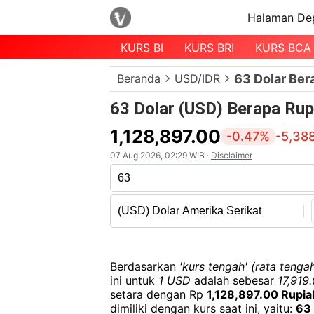
Halaman De
KURS BI
KURS BRI
KURS BCA
Menu
Beranda
USD/IDR
63 Dolar Ber
Halaman
Depan
63 Dolar (USD) Berapa Rup
Daftar
1,128,897.00
-0.47%
-5,38
Mata
07 Aug 2026, 02:29 WIB ·
Disclaimer
Uang
Daftar
Kurs
Bank
Berdasarkan
'kurs tengah' (rata tengah
ini untuk
1 USD
adalah sebesar
17,919
setara dengan Rp
1,128,897.00 Rupia
dimiliki dengan kurs saat ini, yaitu:
63