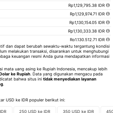
Rp1,129,795.38 IDR
Rp1,129,974.71 IDR
Rp1,130,154.05 IDR
Rp1,130,333.38 IDR
Rp1,130,512.71 IDR
uatif dan dapat berubah sewaktu-waktu tergantung kondisi
Rp1,130,692.04 IDR
elum melakukan transaksi, disarankan untuk menghubungi
lembaga keuangan resmi Anda guna mendapatkan informasi
Rp1,130,871.38 IDR
Rp1,131,050.71 IDR
ersi mata uang asing ke Rupiah Indonesia, mencakup lebih
Dolar ke Rupiah
. Data yang digunakan mengacu pada
Rp1,131,230.04 IDR
dicatat bahwa situs ini
tidak menyediakan layanan
Rp1,131,409.37 IDR
ng
.
Rp1,131,588.71 IDR
Rp1,131,768.04 IDR
ar USD ke IDR populer berikut ini:
Rp1,131,947.37 IDR
IDR
250 USD ke IDR
350 USD ke IDR
450