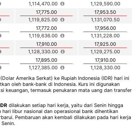
1,114,470.00
1,129,590.00
17,775.00
17,953.50
1,119,825.00
1,131,070.50
17,772.00
17,956.00
1,119,636.00
1,131,228.00
17,910.00
17,925.00
1,128,330.00
1,129,275.00
17,895.00
17,910.00
1,127,385.00
1,128,330.00
(Dolar Amerika Serkat) ke Rupiah Indonesia (IDR) hari ini
kan oleh bank-bank di Indonesia. Kurs ini digunakan
ksi keuangan, termasuk penukaran mata uang dan transfer
IDR
dilakukan setiap hari kerja, yaitu dari Senin hingga
hari libur nasional dan operasional bank dihentikan
rbarui. Pembaruan akan kembali dilakukan pada hari kerja
 Senin.