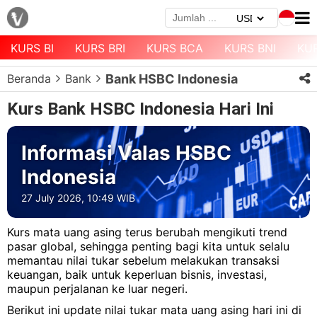
KURS BI
KURS BRI
KURS BCA
KURS BNI
KU
Menu
Beranda
Bank
Bank HSBC Indonesia
Halaman
Depan
Kurs Bank HSBC Indonesia Hari Ini
Daftar
Mata
Informasi Valas HSBC
Uang
Indonesia
Daftar
27 July 2026, 10:49 WIB
Kurs
Bank
Kurs mata uang asing terus berubah mengikuti trend
pasar global, sehingga penting bagi kita untuk selalu
memantau nilai tukar sebelum melakukan transaksi
keuangan, baik untuk keperluan bisnis, investasi,
maupun perjalanan ke luar negeri.
Berikut ini update nilai tukar mata uang asing hari ini di