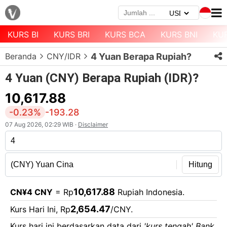
KURS BI
KURS BRI
KURS BCA
KURS BNI
KU
Menu
Beranda
CNY/IDR
4 Yuan Berapa Rupiah?
Halaman
Depan
4 Yuan (CNY) Berapa Rupiah (IDR)?
Daftar
10,617.88
Mata
-0.23%
-193.28
Uang
07 Aug 2026, 02:29 WIB ·
Disclaimer
Daftar
Kurs
Bank
Hitung
10,617.88
CN¥4 CNY
= Rp
Rupiah Indonesia.
2,654.47
Kurs Hari Ini, Rp
/CNY.
Kurs hari ini berdasarkan data dari
'kurs tengah' Bank