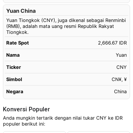
4.17 CNY
Rp11,120.01 IDR
4.18 CNY
Yuan China
Rp11,146.68 IDR
Yuan Tiongkok (CNY), juga dikenal sebagai Renminbi
4.19 CNY
Rp11,173.35 IDR
(RMB), adalah mata uang resmi Republik Rakyat
4.20 CNY
Rp11,200.01 IDR
Tiongkok.
4.21 CNY
Rp11,226.68 IDR
Rate Spot
2,666.67 IDR
4.22 CNY
Rp11,253.35 IDR
Nama
Yuan
4.23 CNY
Rp11,280.01 IDR
Ticker
CNY
4.24 CNY
Rp11,306.68 IDR
Simbol
CN¥, ¥
4.25 CNY
Rp11,333.35 IDR
4.26 CNY
Negara
China
Rp11,360.01 IDR
4.27 CNY
Rp11,386.68 IDR
Konversi Populer
4.28 CNY
Rp11,413.35 IDR
Anda mungkin tertarik dengan nilai tukar CNY ke IDR
4.29 CNY
Rp11,440.01 IDR
populer berikut ini:
4.30 CNY
Rp11,466.68 IDR