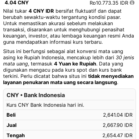
4.04 CNY
Rp10,773.35 IDR
Nilai tukar
4 CNY IDR
bersifat fluktuatif dan dapat
4.05 CNY
Rp10,800.01 IDR
berubah sewaktu-waktu tergantung kondisi pasar.
Untuk memastikan akurasi sebelum melakukan
4.06 CNY
Rp10,826.68 IDR
transaksi, disarankan untuk menghubungi penasihat
4.07 CNY
Rp10,853.35 IDR
keuangan, investor, atau lembaga keuangan resmi Anda
guna mendapatkan informasi kurs terbaru.
4.08 CNY
Rp10,880.01 IDR
Situs ini berfungsi sebagai alat konversi mata uang
4.09 CNY
Rp10,906.68 IDR
asing ke Rupiah Indonesia, mencakup lebih dari
30 jenis
mata uang
, termasuk
4 Yuan ke Rupiah
. Data yang
4.10 CNY
Rp10,933.35 IDR
digunakan mengacu pada kurs spot dan kurs bank
terkini. Perlu dicatat bahwa situs ini
tidak menyediakan
4.11 CNY
Rp10,960.01 IDR
layanan penukaran mata uang secara langsung
.
4.12 CNY
Rp10,986.68 IDR
CNY • Bank Indonesia
4.13 CNY
Rp11,013.35 IDR
Kurs CNY Bank Indonesia hari ini.
4.14 CNY
Rp11,040.01 IDR
Beli
2,641.04 IDR
4.15 CNY
Rp11,066.68 IDR
Jual
2,667.90 IDR
4.16 CNY
Rp11,093.35 IDR
Tengah
2,654.47 IDR