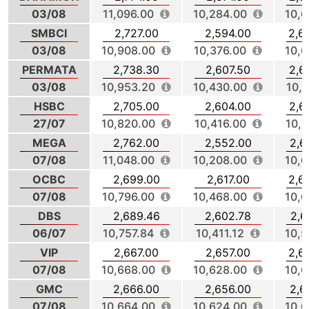
03/08
11,096.00
10,284.00
10,6
SMBCI
2,727.00
2,594.00
2,6
03/08
10,908.00
10,376.00
10,6
PERMATA
2,738.30
2,607.50
2,6
03/08
10,953.20
10,430.00
10,6
HSBC
2,705.00
2,604.00
2,6
27/07
10,820.00
10,416.00
10,6
MEGA
2,762.00
2,552.00
2,6
07/08
11,048.00
10,208.00
10,6
OCBC
2,699.00
2,617.00
2,6
07/08
10,796.00
10,468.00
10,6
DBS
2,689.46
2,602.78
2,6
06/07
10,757.84
10,411.12
10,5
VIP
2,667.00
2,657.00
2,6
07/08
10,668.00
10,628.00
10,6
GMC
2,666.00
2,656.00
2,6
07/08
10,664.00
10,624.00
10,6