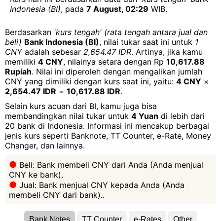
Indonesia (BI)
, pada
7 August, 02:29
WIB.
Berdasarkan
'kurs tengah' (rata tengah antara jual dan
beli)
Bank Indonesia (BI)
, nilai tukar saat ini untuk
1
CNY
adalah sebesar
2,654.47 IDR
. Artinya, jika kamu
memiliki
4 CNY
, nilainya setara dengan Rp
10,617.88
Rupiah
. Nilai ini diperoleh dengan mengalikan jumlah
CNY yang dimiliki dengan kurs saat ini, yaitu:
4 CNY
×
2,654.47 IDR
=
10,617.88 IDR
.
Selain kurs acuan dari BI, kamu juga bisa
membandingkan nilai tukar untuk
4 Yuan
di lebih dari
20 bank di Indonesia. Informasi ini mencakup berbagai
jenis kurs seperti Banknote, TT Counter, e-Rate, Money
Changer, dan lainnya.
Beli: Bank membeli CNY dari Anda (Anda menjual
CNY ke bank).
Jual: Bank menjual CNY kepada Anda (Anda
membeli CNY dari bank)..
Bank Notes
TT Counter
e-Rates
Other