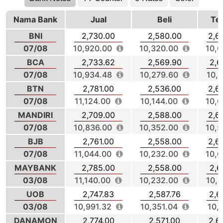
Nama Bank
Jual
Beli
Te
BNI
2,730.00
2,580.00
2,6
07/08
10,920.00
10,320.00
10,6
BCA
2,733.62
2,569.90
2,6
07/08
10,934.48
10,279.60
10,6
BTN
2,781.00
2,536.00
2,6
07/08
11,124.00
10,144.00
10,6
MANDIRI
2,709.00
2,588.00
2,6
07/08
10,836.00
10,352.00
10,5
BJB
2,761.00
2,558.00
2,6
07/08
11,044.00
10,232.00
10,6
MAYBANK
2,785.00
2,558.00
2,6
03/08
11,140.00
10,232.00
10,6
UOB
2,747.83
2,587.76
2,6
03/08
10,991.32
10,351.04
10,
DANAMON
2,774.00
2,571.00
2,6