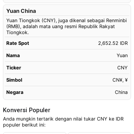
47.17 CNY
Rp125,119.37 IDR
47.18 CNY
Yuan China
Rp125,145.89 IDR
Yuan Tiongkok (CNY), juga dikenal sebagai Renminbi
47.19 CNY
Rp125,172.42 IDR
(RMB), adalah mata uang resmi Republik Rakyat
47.20 CNY
Rp125,198.94 IDR
Tiongkok.
47.21 CNY
Rp125,225.47 IDR
Rate Spot
2,652.52 IDR
47.22 CNY
Rp125,251.99 IDR
Nama
Yuan
47.23 CNY
Rp125,278.52 IDR
Ticker
CNY
47.24 CNY
Rp125,305.04 IDR
Simbol
CN¥, ¥
47.25 CNY
Rp125,331.57 IDR
47.26 CNY
Negara
China
Rp125,358.10 IDR
47.27 CNY
Rp125,384.62 IDR
Konversi Populer
47.28 CNY
Rp125,411.15 IDR
Anda mungkin tertarik dengan nilai tukar CNY ke IDR
47.29 CNY
Rp125,437.67 IDR
populer berikut ini:
47.30 CNY
Rp125,464.20 IDR