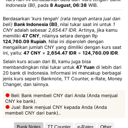
Indonesia (BI)
, pada
8 August, 06:38
WIB.
Berdasarkan
'kurs tengah' (rata tengah antara jual dan
beli)
Bank Indonesia (BI)
, nilai tukar saat ini untuk
1
CNY
adalah sebesar
2,654.47 IDR
. Artinya, jika kamu
memiliki
47 CNY
, nilainya setara dengan Rp
124,760.09 Rupiah
. Nilai ini diperoleh dengan
mengalikan jumlah CNY yang dimiliki dengan kurs saat
ini, yaitu:
47 CNY
×
2,654.47 IDR
=
124,760.09 IDR
.
Selain kurs acuan dari BI, kamu juga bisa
membandingkan nilai tukar untuk
47 Yuan
di lebih dari
20 bank di Indonesia. Informasi ini mencakup berbagai
jenis kurs seperti Banknote, TT Counter, e-Rate, Money
Changer, dan lainnya.
Beli: Bank membeli CNY dari Anda (Anda menjual
CNY ke bank).
Jual: Bank menjual CNY kepada Anda (Anda
membeli CNY dari bank)..
Bank Notes
TT Counter
e-Rates
Other