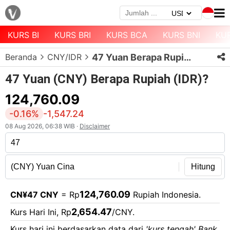
KURS BI
KURS BRI
KURS BCA
KURS BNI
KU
Menu
Beranda
CNY/IDR
47 Yuan Berapa Rupiah?
Halaman
Depan
47 Yuan (CNY) Berapa Rupiah (IDR)?
Daftar
124,760.09
Mata
-0.16%
-1,547.24
Uang
08 Aug 2026, 06:38 WIB ·
Disclaimer
Daftar
Kurs
Bank
Hitung
124,760.09
CN¥47 CNY
= Rp
Rupiah Indonesia.
2,654.47
Kurs Hari Ini, Rp
/CNY.
Kurs hari ini berdasarkan data dari
'kurs tengah' Bank