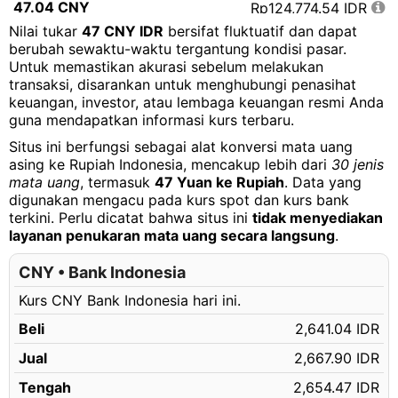
47.04 CNY
Rp124,774.54 IDR
Nilai tukar
47 CNY IDR
bersifat fluktuatif dan dapat
47.05 CNY
Rp124,801.07 IDR
berubah sewaktu-waktu tergantung kondisi pasar.
Untuk memastikan akurasi sebelum melakukan
47.06 CNY
Rp124,827.59 IDR
transaksi, disarankan untuk menghubungi penasihat
47.07 CNY
Rp124,854.12 IDR
keuangan, investor, atau lembaga keuangan resmi Anda
guna mendapatkan informasi kurs terbaru.
47.08 CNY
Rp124,880.64 IDR
Situs ini berfungsi sebagai alat konversi mata uang
47.09 CNY
Rp124,907.17 IDR
asing ke Rupiah Indonesia, mencakup lebih dari
30 jenis
mata uang
, termasuk
47 Yuan ke Rupiah
. Data yang
47.10 CNY
Rp124,933.69 IDR
digunakan mengacu pada kurs spot dan kurs bank
terkini. Perlu dicatat bahwa situs ini
tidak menyediakan
47.11 CNY
Rp124,960.22 IDR
layanan penukaran mata uang secara langsung
.
47.12 CNY
Rp124,986.74 IDR
CNY • Bank Indonesia
47.13 CNY
Rp125,013.27 IDR
Kurs CNY Bank Indonesia hari ini.
47.14 CNY
Rp125,039.79 IDR
Beli
2,641.04 IDR
47.15 CNY
Rp125,066.32 IDR
Jual
2,667.90 IDR
47.16 CNY
Rp125,092.84 IDR
Tengah
2,654.47 IDR