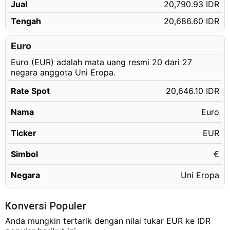
Jual
20,790.93 IDR
11.16 EUR
Rp230,410.48 IDR
Tengah
20,686.60 IDR
11.17 EUR
Rp230,616.94 IDR
11.18 EUR
Euro
Rp230,823.40 IDR
Euro (EUR) adalah mata uang resmi 20 dari 27
11.19 EUR
Rp231,029.86 IDR
negara anggota Uni Eropa.
11.20 EUR
Rp231,236.32 IDR
Rate Spot
20,646.10 IDR
11.21 EUR
Rp231,442.78 IDR
Nama
Euro
11.22 EUR
Rp231,649.24 IDR
11.23 EUR
Ticker
EUR
Rp231,855.70 IDR
11.24 EUR
Rp232,062.16 IDR
Simbol
€
11.25 EUR
Rp232,268.63 IDR
Negara
Uni Eropa
11.26 EUR
Rp232,475.09 IDR
11.27 EUR
Rp232,681.55 IDR
Konversi Populer
11.28 EUR
Anda mungkin tertarik dengan nilai tukar EUR ke IDR
Rp232,888.01 IDR