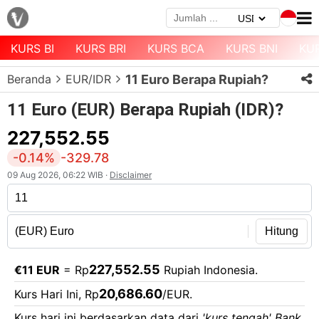
KURS BI
KURS BRI
KURS BCA
KURS BNI
KU
Menu
Beranda
EUR/IDR
11 Euro Berapa Rupiah?
Halaman
Depan
11 Euro (EUR) Berapa Rupiah (IDR)?
Daftar
227,552.55
Mata
-0.14%
-329.78
Uang
09 Aug 2026, 06:22 WIB ·
Disclaimer
Daftar
Kurs
Bank
Hitung
227,552.55
€11 EUR
= Rp
Rupiah Indonesia.
20,686.60
Kurs Hari Ini, Rp
/EUR.
Kurs hari ini berdasarkan data dari
'kurs tengah' Bank