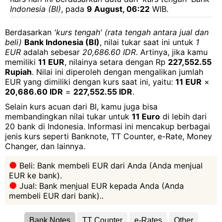
Indonesia (BI)
, pada
9 August, 06:22
WIB.
Berdasarkan
'kurs tengah' (rata tengah antara jual dan
beli)
Bank Indonesia (BI)
, nilai tukar saat ini untuk
1
EUR
adalah sebesar
20,686.60 IDR
. Artinya, jika kamu
memiliki
11 EUR
, nilainya setara dengan Rp
227,552.55
Rupiah
. Nilai ini diperoleh dengan mengalikan jumlah
EUR yang dimiliki dengan kurs saat ini, yaitu:
11 EUR
×
20,686.60 IDR
=
227,552.55 IDR
.
Selain kurs acuan dari BI, kamu juga bisa
membandingkan nilai tukar untuk
11 Euro
di lebih dari
20 bank di Indonesia. Informasi ini mencakup berbagai
jenis kurs seperti Banknote, TT Counter, e-Rate, Money
Changer, dan lainnya.
Beli: Bank membeli EUR dari Anda (Anda menjual
EUR ke bank).
Jual: Bank menjual EUR kepada Anda (Anda
membeli EUR dari bank)..
Bank Notes
TT Counter
e-Rates
Other