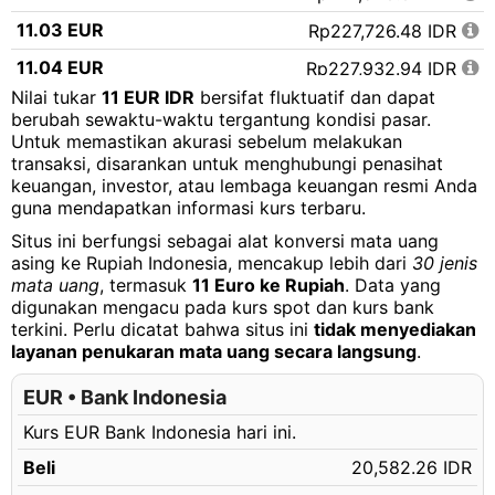
11.03 EUR
Rp227,726.48 IDR
11.04 EUR
Rp227,932.94 IDR
Nilai tukar
11 EUR IDR
bersifat fluktuatif dan dapat
11.05 EUR
Rp228,139.41 IDR
berubah sewaktu-waktu tergantung kondisi pasar.
Untuk memastikan akurasi sebelum melakukan
11.06 EUR
Rp228,345.87 IDR
transaksi, disarankan untuk menghubungi penasihat
11.07 EUR
Rp228,552.33 IDR
keuangan, investor, atau lembaga keuangan resmi Anda
guna mendapatkan informasi kurs terbaru.
11.08 EUR
Rp228,758.79 IDR
Situs ini berfungsi sebagai alat konversi mata uang
11.09 EUR
Rp228,965.25 IDR
asing ke Rupiah Indonesia, mencakup lebih dari
30 jenis
mata uang
, termasuk
11 Euro ke Rupiah
. Data yang
11.10 EUR
Rp229,171.71 IDR
digunakan mengacu pada kurs spot dan kurs bank
terkini. Perlu dicatat bahwa situs ini
tidak menyediakan
11.11 EUR
Rp229,378.17 IDR
layanan penukaran mata uang secara langsung
.
11.12 EUR
Rp229,584.63 IDR
EUR • Bank Indonesia
11.13 EUR
Rp229,791.09 IDR
Kurs EUR Bank Indonesia hari ini.
11.14 EUR
Rp229,997.55 IDR
Beli
20,582.26 IDR
11.15 EUR
Rp230,204.02 IDR