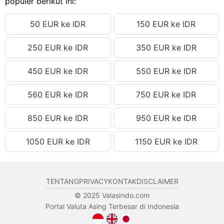
populer berikut ini:
11.29 EUR
Rp233,094.47 IDR
50 EUR ke IDR
150 EUR ke IDR
11.30 EUR
Rp233,300.93 IDR
11.31 EUR
Rp233,507.39 IDR
250 EUR ke IDR
350 EUR ke IDR
11.32 EUR
Rp233,713.85 IDR
450 EUR ke IDR
550 EUR ke IDR
11.33 EUR
Rp233,920.31 IDR
11.34 EUR
Rp234,126.77 IDR
560 EUR ke IDR
750 EUR ke IDR
11.35 EUR
Rp234,333.24 IDR
850 EUR ke IDR
950 EUR ke IDR
11.36 EUR
Rp234,539.70 IDR
1050 EUR ke IDR
1150 EUR ke IDR
11.37 EUR
Rp234,746.16 IDR
11.38 EUR
Rp234,952.62 IDR
11.39 EUR
Rp235,159.08 IDR
TENTANG
PRIVACY
KONTAK
DISCLAIMER
11.40 EUR
Rp235,365.54 IDR
© 2025 ValasIndo.com
Portal Valuta Asing Terbesar di Indonesia
11.41 EUR
Rp235,572.00 IDR