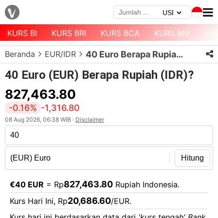
KURS BI
KURS BRI
KURS BCA
KURS BNI
KU
Menu
Beranda
EUR/IDR
40 Euro Berapa Rupiah?
Halaman
Depan
40 Euro (EUR) Berapa Rupiah (IDR)?
Daftar
827,463.80
Mata
-0.16%
-1,316.80
Uang
08 Aug 2026, 06:38 WIB ·
Disclaimer
Daftar
Kurs
Bank
Hitung
827,463.80
€40 EUR
= Rp
Rupiah Indonesia.
20,686.60
Kurs Hari Ini, Rp
/EUR.
Kurs hari ini berdasarkan data dari
'kurs tengah' Bank