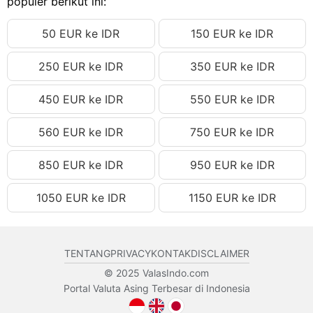
populer berikut ini:
40.29 EUR
Rp833,039.26 IDR
50 EUR ke IDR
150 EUR ke IDR
40.30 EUR
Rp833,246.02 IDR
40.31 EUR
Rp833,452.78 IDR
250 EUR ke IDR
350 EUR ke IDR
40.32 EUR
Rp833,659.55 IDR
450 EUR ke IDR
550 EUR ke IDR
40.33 EUR
Rp833,866.31 IDR
40.34 EUR
Rp834,073.07 IDR
560 EUR ke IDR
750 EUR ke IDR
40.35 EUR
Rp834,279.83 IDR
850 EUR ke IDR
950 EUR ke IDR
40.36 EUR
Rp834,486.59 IDR
1050 EUR ke IDR
1150 EUR ke IDR
40.37 EUR
Rp834,693.35 IDR
40.38 EUR
Rp834,900.11 IDR
40.39 EUR
Rp835,106.87 IDR
TENTANG
PRIVACY
KONTAK
DISCLAIMER
40.40 EUR
Rp835,313.63 IDR
© 2025 ValasIndo.com
Portal Valuta Asing Terbesar di Indonesia
40.41 EUR
Rp835,520.39 IDR