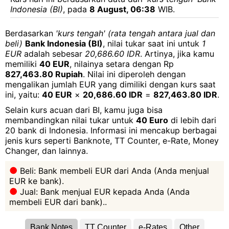
Indonesia (BI)
, pada
8 August, 06:38
WIB.
Berdasarkan
'kurs tengah' (rata tengah antara jual dan
beli)
Bank Indonesia (BI)
, nilai tukar saat ini untuk
1
EUR
adalah sebesar
20,686.60 IDR
. Artinya, jika kamu
memiliki
40 EUR
, nilainya setara dengan Rp
827,463.80 Rupiah
. Nilai ini diperoleh dengan
mengalikan jumlah EUR yang dimiliki dengan kurs saat
ini, yaitu:
40 EUR
×
20,686.60 IDR
=
827,463.80 IDR
.
Selain kurs acuan dari BI, kamu juga bisa
membandingkan nilai tukar untuk
40 Euro
di lebih dari
20 bank di Indonesia. Informasi ini mencakup berbagai
jenis kurs seperti Banknote, TT Counter, e-Rate, Money
Changer, dan lainnya.
Beli: Bank membeli EUR dari Anda (Anda menjual
EUR ke bank).
Jual: Bank menjual EUR kepada Anda (Anda
membeli EUR dari bank)..
Bank Notes
TT Counter
e-Rates
Other