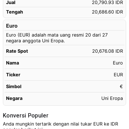
Jual
20,790.93 IDR
40.16 EUR
Rp830,351.37 IDR
Tengah
20,686.60 IDR
40.17 EUR
Rp830,558.13 IDR
40.18 EUR
Euro
Rp830,764.89 IDR
Euro (EUR) adalah mata uang resmi 20 dari 27
40.19 EUR
Rp830,971.66 IDR
negara anggota Uni Eropa.
40.20 EUR
Rp831,178.42 IDR
Rate Spot
20,676.08 IDR
40.21 EUR
Rp831,385.18 IDR
Nama
Euro
40.22 EUR
Rp831,591.94 IDR
40.23 EUR
Ticker
EUR
Rp831,798.70 IDR
40.24 EUR
Rp832,005.46 IDR
Simbol
€
40.25 EUR
Rp832,212.22 IDR
Negara
Uni Eropa
40.26 EUR
Rp832,418.98 IDR
40.27 EUR
Rp832,625.74 IDR
Konversi Populer
40.28 EUR
Anda mungkin tertarik dengan nilai tukar EUR ke IDR
Rp832,832.50 IDR