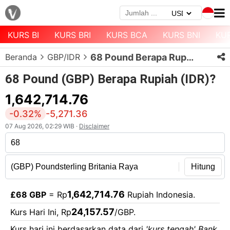
KURS BI
KURS BRI
KURS BCA
KURS BNI
KU
Menu
Beranda
GBP/IDR
68 Pound Berapa Rupiah?
Halaman
Depan
68 Pound (GBP) Berapa Rupiah (IDR)?
Daftar
1,642,714.76
Mata
-0.32%
-5,271.36
Uang
07 Aug 2026, 02:29 WIB ·
Disclaimer
Daftar
Kurs
Bank
Hitung
1,642,714.76
£68 GBP
= Rp
Rupiah Indonesia.
24,157.57
Kurs Hari Ini, Rp
/GBP.
Kurs hari ini berdasarkan data dari
'kurs tengah' Bank