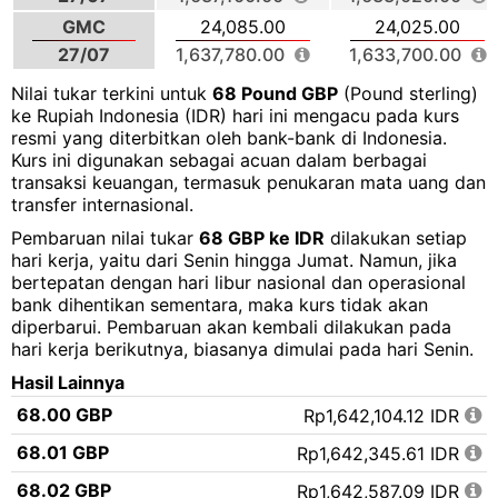
GMC
24,085.00
24,025.00
27/07
1,637,780.00
1,633,700.00
Nilai tukar terkini untuk
68 Pound GBP
(Pound sterling)
ke Rupiah Indonesia (IDR) hari ini mengacu pada kurs
resmi yang diterbitkan oleh bank-bank di Indonesia.
Kurs ini digunakan sebagai acuan dalam berbagai
transaksi keuangan, termasuk penukaran mata uang dan
transfer internasional.
Pembaruan nilai tukar
68 GBP ke IDR
dilakukan setiap
hari kerja, yaitu dari Senin hingga Jumat. Namun, jika
bertepatan dengan hari libur nasional dan operasional
bank dihentikan sementara, maka kurs tidak akan
diperbarui. Pembaruan akan kembali dilakukan pada
hari kerja berikutnya, biasanya dimulai pada hari Senin.
Hasil Lainnya
68.00 GBP
Rp1,642,104.12 IDR
68.01 GBP
Rp1,642,345.61 IDR
68.02 GBP
Rp1,642,587.09 IDR