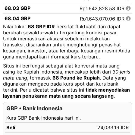
68.03 GBP
Rp1,642,828.58 IDR
68.04 GBP
Rp1,643,070.06 IDR
Nilai tukar
68 GBP IDR
bersifat fluktuatif dan dapat
68.05 GBP
Rp1,643,311.55 IDR
berubah sewaktu-waktu tergantung kondisi pasar.
Untuk memastikan akurasi sebelum melakukan
68.06 GBP
Rp1,643,553.04 IDR
transaksi, disarankan untuk menghubungi penasihat
68.07 GBP
Rp1,643,794.52 IDR
keuangan, investor, atau lembaga keuangan resmi Anda
guna mendapatkan informasi kurs terbaru.
68.08 GBP
Rp1,644,036.01 IDR
Situs ini berfungsi sebagai alat konversi mata uang
68.09 GBP
Rp1,644,277.49 IDR
asing ke Rupiah Indonesia, mencakup lebih dari
30 jenis
mata uang
, termasuk
68 Pound ke Rupiah
. Data yang
68.10 GBP
Rp1,644,518.98 IDR
digunakan mengacu pada kurs spot dan kurs bank
terkini. Perlu dicatat bahwa situs ini
tidak menyediakan
68.11 GBP
Rp1,644,760.46 IDR
layanan penukaran mata uang secara langsung
.
68.12 GBP
Rp1,645,001.95 IDR
GBP • Bank Indonesia
68.13 GBP
Rp1,645,243.44 IDR
Kurs GBP Bank Indonesia hari ini.
68.14 GBP
Rp1,645,484.92 IDR
Beli
24,033.19 IDR
68.15 GBP
Rp1,645,726.41 IDR