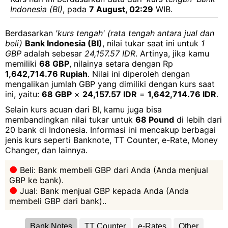
Indonesia (BI)
, pada
7 August, 02:29
WIB.
Berdasarkan
'kurs tengah' (rata tengah antara jual dan
beli)
Bank Indonesia (BI)
, nilai tukar saat ini untuk
1
GBP
adalah sebesar
24,157.57 IDR
. Artinya, jika kamu
memiliki
68 GBP
, nilainya setara dengan Rp
1,642,714.76 Rupiah
. Nilai ini diperoleh dengan
mengalikan jumlah GBP yang dimiliki dengan kurs saat
ini, yaitu:
68 GBP
×
24,157.57 IDR
=
1,642,714.76 IDR
.
Selain kurs acuan dari BI, kamu juga bisa
membandingkan nilai tukar untuk
68 Pound
di lebih dari
20 bank di Indonesia. Informasi ini mencakup berbagai
jenis kurs seperti Banknote, TT Counter, e-Rate, Money
Changer, dan lainnya.
Beli: Bank membeli GBP dari Anda (Anda menjual
GBP ke bank).
Jual: Bank menjual GBP kepada Anda (Anda
membeli GBP dari bank)..
Bank Notes
TT Counter
e-Rates
Other