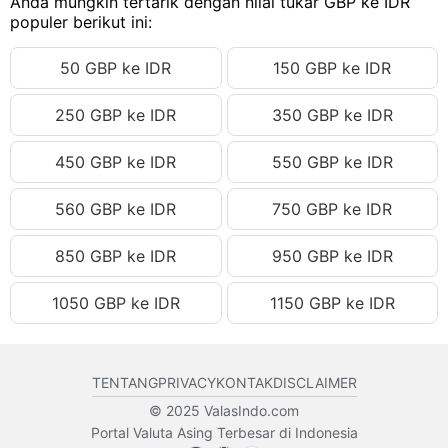
Anda mungkin tertarik dengan nilai tukar GBP ke IDR
68.29 GBP
Rp1,649,107.21 IDR
populer berikut ini:
68.30 GBP
Rp1,649,348.70 IDR
50 GBP ke IDR
150 GBP ke IDR
68.31 GBP
Rp1,649,590.18 IDR
250 GBP ke IDR
350 GBP ke IDR
68.32 GBP
Rp1,649,831.67 IDR
68.33 GBP
Rp1,650,073.15 IDR
450 GBP ke IDR
550 GBP ke IDR
68.34 GBP
Rp1,650,314.64 IDR
560 GBP ke IDR
750 GBP ke IDR
68.35 GBP
Rp1,650,556.13 IDR
68.36 GBP
Rp1,650,797.61 IDR
850 GBP ke IDR
950 GBP ke IDR
68.37 GBP
Rp1,651,039.10 IDR
1050 GBP ke IDR
1150 GBP ke IDR
68.38 GBP
Rp1,651,280.58 IDR
68.39 GBP
Rp1,651,522.07 IDR
TENTANG
PRIVACY
KONTAK
DISCLAIMER
68.40 GBP
Rp1,651,763.56 IDR
© 2025 ValasIndo.com
68.41 GBP
Rp1,652,005.04 IDR
Portal Valuta Asing Terbesar di Indonesia