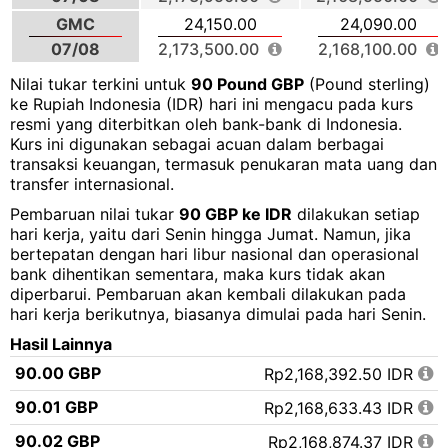
GMC
24,150.00
24,090.00
07/08
2,173,500.00
2,168,100.00
Nilai tukar terkini untuk
90 Pound GBP
(Pound sterling)
ke Rupiah Indonesia (IDR) hari ini mengacu pada kurs
resmi yang diterbitkan oleh bank-bank di Indonesia.
Kurs ini digunakan sebagai acuan dalam berbagai
transaksi keuangan, termasuk penukaran mata uang dan
transfer internasional.
Pembaruan nilai tukar
90 GBP ke IDR
dilakukan setiap
hari kerja, yaitu dari Senin hingga Jumat. Namun, jika
bertepatan dengan hari libur nasional dan operasional
bank dihentikan sementara, maka kurs tidak akan
diperbarui. Pembaruan akan kembali dilakukan pada
hari kerja berikutnya, biasanya dimulai pada hari Senin.
Hasil Lainnya
90.00 GBP
Rp2,168,392.50 IDR
90.01 GBP
Rp2,168,633.43 IDR
90.02 GBP
Rp2,168,874.37 IDR