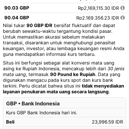
90.03 GBP
Rp2,169,115.30 IDR
90.04 GBP
Rp2,169,356.23 IDR
Nilai tukar
90 GBP IDR
bersifat fluktuatif dan dapat
90.05 GBP
Rp2,169,597.16 IDR
berubah sewaktu-waktu tergantung kondisi pasar.
Untuk memastikan akurasi sebelum melakukan
90.06 GBP
Rp2,169,838.10 IDR
transaksi, disarankan untuk menghubungi penasihat
90.07 GBP
Rp2,170,079.03 IDR
keuangan, investor, atau lembaga keuangan resmi Anda
guna mendapatkan informasi kurs terbaru.
90.08 GBP
Rp2,170,319.96 IDR
Situs ini berfungsi sebagai alat konversi mata uang
90.09 GBP
Rp2,170,560.89 IDR
asing ke Rupiah Indonesia, mencakup lebih dari
30 jenis
mata uang
, termasuk
90 Pound ke Rupiah
. Data yang
90.10 GBP
Rp2,170,801.83 IDR
digunakan mengacu pada kurs spot dan kurs bank
terkini. Perlu dicatat bahwa situs ini
tidak menyediakan
90.11 GBP
Rp2,171,042.76 IDR
layanan penukaran mata uang secara langsung
.
90.12 GBP
Rp2,171,283.69 IDR
GBP • Bank Indonesia
90.13 GBP
Rp2,171,524.62 IDR
Kurs GBP Bank Indonesia hari ini.
90.14 GBP
Rp2,171,765.56 IDR
Beli
23,996.59 IDR
90.15 GBP
Rp2,172,006.49 IDR