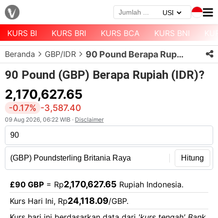
KURS BI
KURS BRI
KURS BCA
KURS BNI
KU
Menu
Beranda
GBP/IDR
90 Pound Berapa Rupiah?
Halaman
Depan
90 Pound (GBP) Berapa Rupiah (IDR)?
Daftar
2,170,627.65
Mata
-0.17%
-3,587.40
Uang
09 Aug 2026, 06:22 WIB ·
Disclaimer
Daftar
Kurs
Bank
Hitung
2,170,627.65
£90 GBP
= Rp
Rupiah Indonesia.
24,118.09
Kurs Hari Ini, Rp
/GBP.
Kurs hari ini berdasarkan data dari
'kurs tengah' Bank