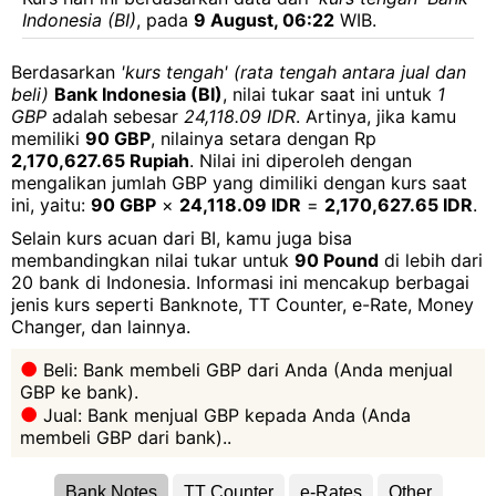
Indonesia (BI)
, pada
9 August, 06:22
WIB.
Berdasarkan
'kurs tengah' (rata tengah antara jual dan
beli)
Bank Indonesia (BI)
, nilai tukar saat ini untuk
1
GBP
adalah sebesar
24,118.09 IDR
. Artinya, jika kamu
memiliki
90 GBP
, nilainya setara dengan Rp
2,170,627.65 Rupiah
. Nilai ini diperoleh dengan
mengalikan jumlah GBP yang dimiliki dengan kurs saat
ini, yaitu:
90 GBP
×
24,118.09 IDR
=
2,170,627.65 IDR
.
Selain kurs acuan dari BI, kamu juga bisa
membandingkan nilai tukar untuk
90 Pound
di lebih dari
20 bank di Indonesia. Informasi ini mencakup berbagai
jenis kurs seperti Banknote, TT Counter, e-Rate, Money
Changer, dan lainnya.
Beli: Bank membeli GBP dari Anda (Anda menjual
GBP ke bank).
Jual: Bank menjual GBP kepada Anda (Anda
membeli GBP dari bank)..
Bank Notes
TT Counter
e-Rates
Other