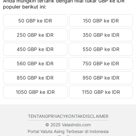
Anda mungkin tertarik dengan nilai tukar GBP ke IDR
90.29 GBP
Rp2,175,379.54 IDR
populer berikut ini:
90.30 GBP
Rp2,175,620.48 IDR
50 GBP ke IDR
150 GBP ke IDR
90.31 GBP
Rp2,175,861.41 IDR
250 GBP ke IDR
350 GBP ke IDR
90.32 GBP
Rp2,176,102.34 IDR
90.33 GBP
Rp2,176,343.27 IDR
450 GBP ke IDR
550 GBP ke IDR
90.34 GBP
Rp2,176,584.21 IDR
560 GBP ke IDR
750 GBP ke IDR
90.35 GBP
Rp2,176,825.14 IDR
90.36 GBP
Rp2,177,066.07 IDR
850 GBP ke IDR
950 GBP ke IDR
90.37 GBP
Rp2,177,307.00 IDR
1050 GBP ke IDR
1150 GBP ke IDR
90.38 GBP
Rp2,177,547.94 IDR
90.39 GBP
Rp2,177,788.87 IDR
TENTANG
PRIVACY
KONTAK
DISCLAIMER
90.40 GBP
Rp2,178,029.80 IDR
© 2025 ValasIndo.com
90.41 GBP
Rp2,178,270.73 IDR
Portal Valuta Asing Terbesar di Indonesia