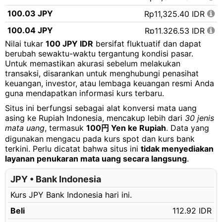
100.03 JPY
Rp11,325.40 IDR
100.04 JPY
Rp11,326.53 IDR
Nilai tukar
100 JPY IDR
bersifat fluktuatif dan dapat
100.05 JPY
Rp11,327.66 IDR
berubah sewaktu-waktu tergantung kondisi pasar.
Untuk memastikan akurasi sebelum melakukan
100.06 JPY
Rp11,328.79 IDR
transaksi, disarankan untuk menghubungi penasihat
100.07 JPY
Rp11,329.93 IDR
keuangan, investor, atau lembaga keuangan resmi Anda
guna mendapatkan informasi kurs terbaru.
100.08 JPY
Rp11,331.06 IDR
Situs ini berfungsi sebagai alat konversi mata uang
100.09 JPY
Rp11,332.19 IDR
asing ke Rupiah Indonesia, mencakup lebih dari
30 jenis
mata uang
, termasuk
100円 Yen ke Rupiah
. Data yang
100.10 JPY
Rp11,333.32 IDR
digunakan mengacu pada kurs spot dan kurs bank
100.11 JPY
terkini. Perlu dicatat bahwa situs ini
tidak menyediakan
Rp11,334.45 IDR
layanan penukaran mata uang secara langsung
.
100.12 JPY
Rp11,335.59 IDR
JPY • Bank Indonesia
100.13 JPY
Rp11,336.72 IDR
Kurs JPY Bank Indonesia hari ini.
100.14 JPY
Rp11,337.85 IDR
Beli
112.92 IDR
100.15 JPY
Rp11,338.98 IDR