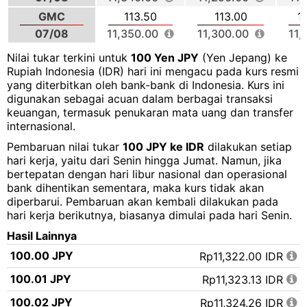
GMC
113.50
113.00
1
07/08
11,350.00
11,300.00
11,
Nilai tukar terkini untuk
100 Yen JPY
(Yen Jepang) ke
Rupiah Indonesia (IDR) hari ini mengacu pada kurs resmi
yang diterbitkan oleh bank-bank di Indonesia. Kurs ini
digunakan sebagai acuan dalam berbagai transaksi
keuangan, termasuk penukaran mata uang dan transfer
internasional.
Pembaruan nilai tukar
100 JPY ke IDR
dilakukan setiap
hari kerja, yaitu dari Senin hingga Jumat. Namun, jika
bertepatan dengan hari libur nasional dan operasional
bank dihentikan sementara, maka kurs tidak akan
diperbarui. Pembaruan akan kembali dilakukan pada
hari kerja berikutnya, biasanya dimulai pada hari Senin.
Hasil Lainnya
100.00 JPY
Rp11,322.00 IDR
100.01 JPY
Rp11,323.13 IDR
100.02 JPY
Rp11,324.26 IDR