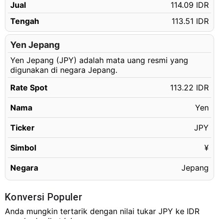
Jual
114.09 IDR
100.16 JPY
Rp11,340.12 IDR
Tengah
113.51 IDR
100.17 JPY
Rp11,341.25 IDR
100.18 JPY
Rp11,342.38 IDR
Yen Jepang
100.19 JPY
Yen Jepang (JPY) adalah mata uang resmi yang
Rp11,343.51 IDR
digunakan di negara Jepang.
100.20 JPY
Rp11,344.64 IDR
Rate Spot
113.22 IDR
100.21 JPY
Rp11,345.78 IDR
Nama
Yen
100.22 JPY
Rp11,346.91 IDR
100.23 JPY
Rp11,348.04 IDR
Ticker
JPY
100.24 JPY
Rp11,349.17 IDR
Simbol
¥
100.25 JPY
Rp11,350.31 IDR
Negara
Jepang
100.26 JPY
Rp11,351.44 IDR
100.27 JPY
Rp11,352.57 IDR
Konversi Populer
100.28 JPY
Rp11,353.70 IDR
Anda mungkin tertarik dengan nilai tukar JPY ke IDR