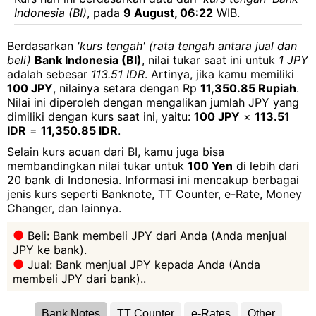
Indonesia (BI)
, pada
9 August, 06:22
WIB.
Berdasarkan
'kurs tengah' (rata tengah antara jual dan
beli)
Bank Indonesia (BI)
, nilai tukar saat ini untuk
1 JPY
adalah sebesar
113.51 IDR
. Artinya, jika kamu memiliki
100 JPY
, nilainya setara dengan Rp
11,350.85 Rupiah
.
Nilai ini diperoleh dengan mengalikan jumlah JPY yang
dimiliki dengan kurs saat ini, yaitu:
100 JPY
×
113.51
IDR
=
11,350.85 IDR
.
Selain kurs acuan dari BI, kamu juga bisa
membandingkan nilai tukar untuk
100 Yen
di lebih dari
20 bank di Indonesia. Informasi ini mencakup berbagai
jenis kurs seperti Banknote, TT Counter, e-Rate, Money
Changer, dan lainnya.
Beli: Bank membeli JPY dari Anda (Anda menjual
JPY ke bank).
Jual: Bank menjual JPY kepada Anda (Anda
membeli JPY dari bank)..
Bank Notes
TT Counter
e-Rates
Other