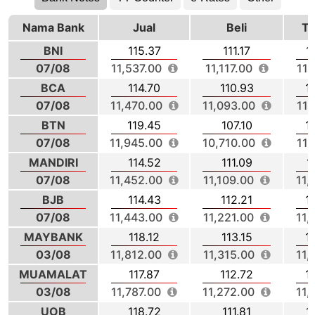
Nama Bank
Jual
Beli
T
BNI
115.37
111.17
1
07/08
11,537.00
11,117.00
11,
BCA
114.70
110.93
1
07/08
11,470.00
11,093.00
11,
BTN
119.45
107.10
1
07/08
11,945.00
10,710.00
11,
MANDIRI
114.52
111.09
1
07/08
11,452.00
11,109.00
11,
BJB
114.43
112.21
1
07/08
11,443.00
11,221.00
11,
MAYBANK
118.12
113.15
1
03/08
11,812.00
11,315.00
11,
MUAMALAT
117.87
112.72
1
03/08
11,787.00
11,272.00
11,
UOB
118.72
111.81
1