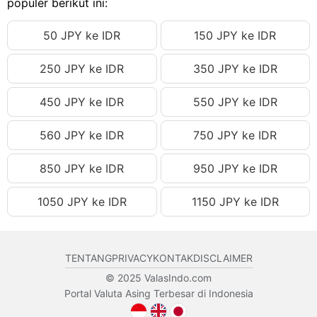
populer berikut ini:
100.29 JPY
Rp11,354.83 IDR
100.30 JPY
50 JPY ke IDR
150 JPY ke IDR
Rp11,355.97 IDR
100.31 JPY
Rp11,357.10 IDR
250 JPY ke IDR
350 JPY ke IDR
100.32 JPY
Rp11,358.23 IDR
450 JPY ke IDR
550 JPY ke IDR
100.33 JPY
Rp11,359.36 IDR
100.34 JPY
Rp11,360.49 IDR
560 JPY ke IDR
750 JPY ke IDR
100.35 JPY
Rp11,361.63 IDR
850 JPY ke IDR
950 JPY ke IDR
100.36 JPY
Rp11,362.76 IDR
1050 JPY ke IDR
1150 JPY ke IDR
100.37 JPY
Rp11,363.89 IDR
100.38 JPY
Rp11,365.02 IDR
100.39 JPY
Rp11,366.16 IDR
TENTANG
PRIVACY
KONTAK
DISCLAIMER
100.40 JPY
Rp11,367.29 IDR
© 2025 ValasIndo.com
Portal Valuta Asing Terbesar di Indonesia
100.41 JPY
Rp11,368.42 IDR