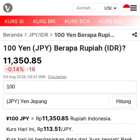
KURS BI
KURS BRI
KURS BCA
KURS BNI
KU
Menu
Beranda
JPY/IDR
100 Yen Berapa Rupiah?
Halaman
Depan
100 Yen (JPY) Berapa Rupiah (IDR)?
Daftar
11,350.85
Mata
-0.14%
-16
Uang
09 Aug 2026, 06:22 WIB ·
Disclaimer
Daftar
Kurs
Bank
Hitung
11,350.85
¥100 JPY
= Rp
Rupiah Indonesia.
113.51
Kurs Hari Ini, Rp
/JPY.
Kurs hari ini berdasarkan data dari
'kurs tengah' Bank