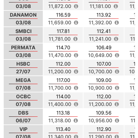
03/08
11,872.00
11,181.00
11,
DANAMON
116.59
113.92
1
03/08
11,659.00
11,392.00
11,
SMBCI
117.81
112.41
1
03/08
11,781.00
11,241.00
11,
PERMATA
114.70
106.49
1
03/08
11,470.00
10,649.00
11,
HSBC
112.00
107.00
1
27/07
11,200.00
10,700.00
10,
MEGA
117.00
109.00
1
07/08
11,700.00
10,900.00
11,
OCBC
114.00
112.00
1
07/08
11,400.00
11,200.00
11,
DBS
113.18
109.56
1
06/07
11,318.00
10,956.00
11,
VIP
113.40
112.90
1
07/08
11,340.00
11,290.00
11,