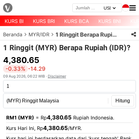
KURS BI
KURS BRI
KURS BCA
KURS BNI
KU
Menu
Beranda
MYR/IDR
1 Ringgit Berapa Rupiah?
Halaman
Depan
1 Ringgit (MYR) Berapa Rupiah (IDR)?
Daftar
4,380.65
Mata
-0.33%
-14.29
Uang
09 Aug 2026, 06:22 WIB ·
Disclaimer
Daftar
Kurs
Bank
Hitung
4,380.65
RM1 (MYR)
= Rp
Rupiah Indonesia.
4,380.65
Kurs Hari Ini, Rp
/MYR.
Kurs hari ini berdasarkan data dari
'kurs tengah' Bank