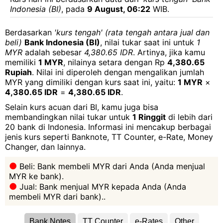
Indonesia (BI)
, pada
9 August, 06:22
WIB.
Berdasarkan
'kurs tengah' (rata tengah antara jual dan
beli)
Bank Indonesia (BI)
, nilai tukar saat ini untuk
1
MYR
adalah sebesar
4,380.65 IDR
. Artinya, jika kamu
memiliki
1 MYR
, nilainya setara dengan Rp
4,380.65
Rupiah
. Nilai ini diperoleh dengan mengalikan jumlah
MYR yang dimiliki dengan kurs saat ini, yaitu:
1 MYR
×
4,380.65 IDR
=
4,380.65 IDR
.
Selain kurs acuan dari BI, kamu juga bisa
membandingkan nilai tukar untuk
1 Ringgit
di lebih dari
20 bank di Indonesia. Informasi ini mencakup berbagai
jenis kurs seperti Banknote, TT Counter, e-Rate, Money
Changer, dan lainnya.
Beli: Bank membeli MYR dari Anda (Anda menjual
MYR ke bank).
Jual: Bank menjual MYR kepada Anda (Anda
membeli MYR dari bank)..
Bank Notes
TT Counter
e-Rates
Other