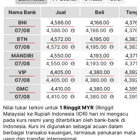
Nama Bank
Jual
Beli
Teng
BNI
4,586.00
4,166.00
4,376
07/08
4,586.00
4,166.00
4,376
BTN
4,572.00
4,195.00
4,383
07/08
4,572.00
4,195.00
4,383
MANDIRI
4,550.00
4,193.00
4,371.
07/08
4,550.00
4,193.00
4,371
VIP
4,405.00
4,380.00
4,392
07/08
4,405.00
4,380.00
4,392
GMC
4,410.00
4,380.00
4,395
07/08
4,410.00
4,380.00
4,395
Nilai tukar terkini untuk
1 Ringgit MYR
(Ringgit
Malaysia) ke Rupiah Indonesia (IDR) hari ini mengacu
pada kurs resmi yang diterbitkan oleh bank-bank di
Indonesia. Kurs ini digunakan sebagai acuan dalam
berbagai transaksi keuangan, termasuk penukaran mata
uang dan transfer internasional.