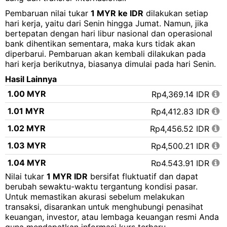
Pembaruan nilai tukar
1 MYR ke IDR
dilakukan setiap
hari kerja, yaitu dari Senin hingga Jumat. Namun, jika
bertepatan dengan hari libur nasional dan operasional
bank dihentikan sementara, maka kurs tidak akan
diperbarui. Pembaruan akan kembali dilakukan pada
hari kerja berikutnya, biasanya dimulai pada hari Senin.
Hasil Lainnya
1.00 MYR
Rp4,369.14 IDR
1.01 MYR
Rp4,412.83 IDR
1.02 MYR
Rp4,456.52 IDR
1.03 MYR
Rp4,500.21 IDR
1.04 MYR
Rp4,543.91 IDR
Nilai tukar
1 MYR IDR
bersifat fluktuatif dan dapat
1.05 MYR
Rp4,587.60 IDR
berubah sewaktu-waktu tergantung kondisi pasar.
Untuk memastikan akurasi sebelum melakukan
1.06 MYR
Rp4,631.29 IDR
transaksi, disarankan untuk menghubungi penasihat
1.07 MYR
Rp4,674.98 IDR
keuangan, investor, atau lembaga keuangan resmi Anda