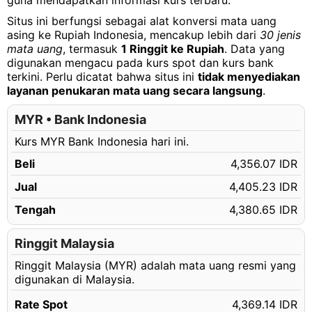
guna mendapatkan informasi kurs terbaru.
1.08 MYR
Rp4,718.67 IDR
Situs ini berfungsi sebagai alat konversi mata uang
1.09 MYR
Rp4,762.36 IDR
asing ke Rupiah Indonesia, mencakup lebih dari
30 jenis
mata uang
, termasuk
1 Ringgit ke Rupiah
. Data yang
1.10 MYR
Rp4,806.05 IDR
digunakan mengacu pada kurs spot dan kurs bank
terkini. Perlu dicatat bahwa situs ini
tidak menyediakan
1.11 MYR
Rp4,849.75 IDR
layanan penukaran mata uang secara langsung
.
1.12 MYR
Rp4,893.44 IDR
MYR • Bank Indonesia
1.13 MYR
Rp4,937.13 IDR
Kurs MYR Bank Indonesia hari ini.
1.14 MYR
Rp4,980.82 IDR
Beli
4,356.07 IDR
1.15 MYR
Rp5,024.51 IDR
Jual
4,405.23 IDR
1.16 MYR
Rp5,068.20 IDR
Tengah
4,380.65 IDR
1.17 MYR
Rp5,111.89 IDR
1.18 MYR
Ringgit Malaysia
Rp5,155.59 IDR
Ringgit Malaysia (MYR) adalah mata uang resmi yang
1.19 MYR
Rp5,199.28 IDR
digunakan di Malaysia.
1.20 MYR
Rp5,242.97 IDR
Rate Spot
4,369.14 IDR