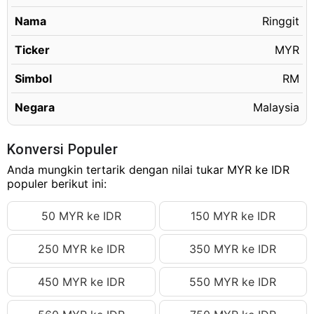
1.21 MYR
Rp5,286.66 IDR
Nama
Ringgit
1.22 MYR
Rp5,330.35 IDR
1.23 MYR
Ticker
MYR
Rp5,374.04 IDR
1.24 MYR
Rp5,417.73 IDR
Simbol
RM
1.25 MYR
Rp5,461.43 IDR
Negara
Malaysia
1.26 MYR
Rp5,505.12 IDR
1.27 MYR
Rp5,548.81 IDR
Konversi Populer
1.28 MYR
Anda mungkin tertarik dengan nilai tukar MYR ke IDR
Rp5,592.50 IDR
populer berikut ini:
1.29 MYR
Rp5,636.19 IDR
50 MYR ke IDR
150 MYR ke IDR
1.30 MYR
Rp5,679.88 IDR
1.31 MYR
Rp5,723.57 IDR
250 MYR ke IDR
350 MYR ke IDR
1.32 MYR
Rp5,767.26 IDR
450 MYR ke IDR
550 MYR ke IDR
1.33 MYR
Rp5,810.96 IDR
1.34 MYR
Rp5,854.65 IDR