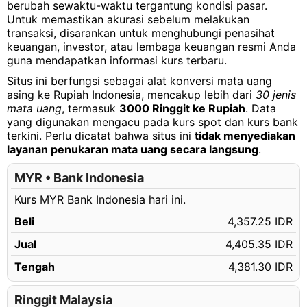
berubah sewaktu-waktu tergantung kondisi pasar.
Untuk memastikan akurasi sebelum melakukan
3000.06 MYR
Rp13,205,604.11 IDR
transaksi, disarankan untuk menghubungi penasihat
3000.07 MYR
Rp13,205,648.12 IDR
keuangan, investor, atau lembaga keuangan resmi Anda
guna mendapatkan informasi kurs terbaru.
3000.08 MYR
Rp13,205,692.14 IDR
Situs ini berfungsi sebagai alat konversi mata uang
3000.09 MYR
Rp13,205,736.16 IDR
asing ke Rupiah Indonesia, mencakup lebih dari
30 jenis
mata uang
, termasuk
3000 Ringgit ke Rupiah
. Data
3000.10 MYR
Rp13,205,780.18 IDR
yang digunakan mengacu pada kurs spot dan kurs bank
terkini. Perlu dicatat bahwa situs ini
tidak menyediakan
3000.11 MYR
Rp13,205,824.20 IDR
layanan penukaran mata uang secara langsung
.
3000.12 MYR
Rp13,205,868.21 IDR
MYR • Bank Indonesia
3000.13 MYR
Rp13,205,912.23 IDR
Kurs MYR Bank Indonesia hari ini.
3000.14 MYR
Rp13,205,956.25 IDR
Beli
4,357.25 IDR
3000.15 MYR
Rp13,206,000.27 IDR
Jual
4,405.35 IDR
3000.16 MYR
Rp13,206,044.28 IDR
Tengah
4,381.30 IDR
3000.17 MYR
Rp13,206,088.30 IDR
3000.18 MYR
Ringgit Malaysia
Rp13,206,132.32 IDR