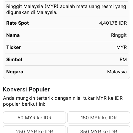
Ringgit Malaysia (MYR) adalah mata uang resmi yang
3000.19 MYR
Rp13,206,176.34 IDR
digunakan di Malaysia.
3000.20 MYR
Rp13,206,220.36 IDR
Rate Spot
4,401.78 IDR
3000.21 MYR
Rp13,206,264.37 IDR
Nama
Ringgit
3000.22 MYR
Rp13,206,308.39 IDR
3000.23 MYR
Ticker
MYR
Rp13,206,352.41 IDR
3000.24 MYR
Rp13,206,396.43 IDR
Simbol
RM
3000.25 MYR
Rp13,206,440.45 IDR
Negara
Malaysia
3000.26 MYR
Rp13,206,484.46 IDR
3000.27 MYR
Rp13,206,528.48 IDR
Konversi Populer
3000.28 MYR
Anda mungkin tertarik dengan nilai tukar MYR ke IDR
Rp13,206,572.50 IDR
populer berikut ini:
3000.29 MYR
Rp13,206,616.52 IDR
50 MYR ke IDR
150 MYR ke IDR
3000.30 MYR
Rp13,206,660.53 IDR
3000.31 MYR
Rp13,206,704.55 IDR
250 MYR ke IDR
350 MYR ke IDR