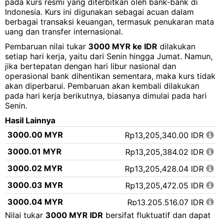
pada kurs resmi yang diterbitkan oleh bank-bank di
Indonesia. Kurs ini digunakan sebagai acuan dalam
berbagai transaksi keuangan, termasuk penukaran mata
uang dan transfer internasional.
Pembaruan nilai tukar
3000 MYR ke IDR
dilakukan
setiap hari kerja, yaitu dari Senin hingga Jumat. Namun,
jika bertepatan dengan hari libur nasional dan
operasional bank dihentikan sementara, maka kurs tidak
akan diperbarui. Pembaruan akan kembali dilakukan
pada hari kerja berikutnya, biasanya dimulai pada hari
Senin.
Hasil Lainnya
3000.00 MYR
Rp13,205,340.00 IDR
3000.01 MYR
Rp13,205,384.02 IDR
3000.02 MYR
Rp13,205,428.04 IDR
3000.03 MYR
Rp13,205,472.05 IDR
3000.04 MYR
Rp13,205,516.07 IDR
Nilai tukar
3000 MYR IDR
bersifat fluktuatif dan dapat
3000.05 MYR
Rp13,205,560.09 IDR