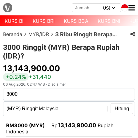
KURS BI
KURS BRI
KURS BCA
KURS BNI
KU
Menu
Beranda
MYR/IDR
3 Ribu Ringgit Berapa Rupiah?
Halaman
Depan
3000 Ringgit (MYR) Berapa Rupiah
(IDR)?
Daftar
Mata
13,143,900.00
Uang
+0.24%
+31,440
Daftar
06 Aug 2026, 02:47 WIB ·
Disclaimer
Kurs
Bank
Hitung
13,143,900.00
RM3000 (MYR)
= Rp
Rupiah
Indonesia.