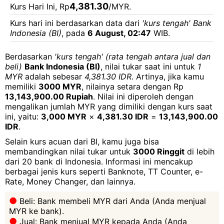
4,381.30
Kurs Hari Ini, Rp
/MYR.
Kurs hari ini berdasarkan data dari
'kurs tengah' Bank
Indonesia (BI)
, pada
6 August, 02:47
WIB.
Berdasarkan
'kurs tengah' (rata tengah antara jual dan
beli)
Bank Indonesia (BI)
, nilai tukar saat ini untuk
1
MYR
adalah sebesar
4,381.30 IDR
. Artinya, jika kamu
memiliki
3000 MYR
, nilainya setara dengan Rp
13,143,900.00 Rupiah
. Nilai ini diperoleh dengan
mengalikan jumlah MYR yang dimiliki dengan kurs saat
ini, yaitu:
3,000 MYR
×
4,381.30 IDR
=
13,143,900.00
IDR
.
Selain kurs acuan dari BI, kamu juga bisa
membandingkan nilai tukar untuk
3000 Ringgit
di lebih
dari 20 bank di Indonesia. Informasi ini mencakup
berbagai jenis kurs seperti Banknote, TT Counter, e-
Rate, Money Changer, dan lainnya.
Beli: Bank membeli MYR dari Anda (Anda menjual
MYR ke bank).
Jual: Bank menjual MYR kepada Anda (Anda