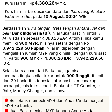
4,380.26
Kurs Hari Ini, Rp
/MYR.
Kurs hari ini berdasarkan data dari
'kurs tengah' Bank
Indonesia (BI)
, pada
10 August, 00:04
WIB.
Berdasarkan
'kurs tengah' (rata tengah antara jual dan
beli)
Bank Indonesia (BI)
, nilai tukar saat ini untuk
1
MYR
adalah sebesar
4,380.26 IDR
. Artinya, jika kamu
memiliki
900 MYR
, nilainya setara dengan Rp
3,942,229.50 Rupiah
. Nilai ini diperoleh dengan
mengalikan jumlah MYR yang dimiliki dengan kurs saat
ini, yaitu:
900 MYR
×
4,380.26 IDR
=
3,942,229.50
IDR
.
Selain kurs acuan dari BI, kamu juga bisa
membandingkan nilai tukar untuk
900 Ringgit
di lebih
dari 20 bank di Indonesia. Informasi ini mencakup
berbagai jenis kurs seperti Banknote, TT Counter, e-
Rate, Money Changer, dan lainnya.
Beli: Bank membeli MYR dari Anda (Anda menjual
MYR ke bank).
Jual: Bank menjual MYR kepada Anda (Anda