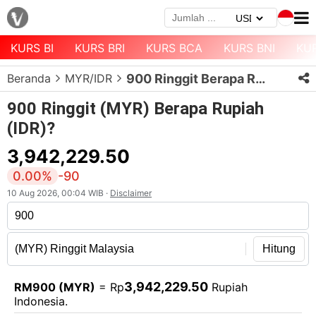
KURS BI
KURS BRI
KURS BCA
KURS BNI
KU
Menu
Beranda
MYR/IDR
900 Ringgit Berapa Rupiah?
Halaman
Depan
900 Ringgit (MYR) Berapa Rupiah
(IDR)?
Daftar
Mata
3,942,229.50
Uang
0.00%
-90
Daftar
10 Aug 2026, 00:04 WIB ·
Disclaimer
Kurs
Bank
Hitung
3,942,229.50
RM900 (MYR)
= Rp
Rupiah
Indonesia.