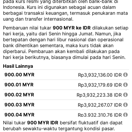
pada kurs resmi yang diterbitkan oleh bank-bank di
Indonesia. Kurs ini digunakan sebagai acuan dalam
berbagai transaksi keuangan, termasuk penukaran mata
uang dan transfer internasional.
Pembaruan nilai tukar
900 MYR ke IDR
dilakukan setiap
hari kerja, yaitu dari Senin hingga Jumat. Namun, jika
bertepatan dengan hari libur nasional dan operasional
bank dihentikan sementara, maka kurs tidak akan
diperbarui. Pembaruan akan kembali dilakukan pada
hari kerja berikutnya, biasanya dimulai pada hari Senin.
Hasil Lainnya
900.00 MYR
Rp3,932,136.00 IDR
900.01 MYR
Rp3,932,179.69 IDR
900.02 MYR
Rp3,932,223.38 IDR
900.03 MYR
Rp3,932,267.07 IDR
900.04 MYR
Rp3,932,310.76 IDR
Nilai tukar
900 MYR IDR
bersifat fluktuatif dan dapat
900.05 MYR
Rp3,932,354.45 IDR
berubah sewaktu-waktu tergantung kondisi pasar.