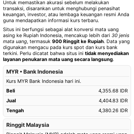
Untuk memastikan akurasi sebelum melakukan
900.06 MYR
Rp3,932,398.14 IDR
transaksi, disarankan untuk menghubungi penasihat
900.07 MYR
Rp3,932,441.83 IDR
keuangan, investor, atau lembaga keuangan resmi Anda
guna mendapatkan informasi kurs terbaru.
900.08 MYR
Rp3,932,485.52 IDR
Situs ini berfungsi sebagai alat konversi mata uang
900.09 MYR
Rp3,932,529.21 IDR
asing ke Rupiah Indonesia, mencakup lebih dari
30 jenis
mata uang
, termasuk
900 Ringgit ke Rupiah
. Data yang
900.10 MYR
Rp3,932,572.90 IDR
digunakan mengacu pada kurs spot dan kurs bank
terkini. Perlu dicatat bahwa situs ini
tidak menyediakan
900.11 MYR
Rp3,932,616.59 IDR
layanan penukaran mata uang secara langsung
.
900.12 MYR
Rp3,932,660.28 IDR
MYR • Bank Indonesia
900.13 MYR
Rp3,932,703.98 IDR
Kurs MYR Bank Indonesia hari ini.
900.14 MYR
Rp3,932,747.67 IDR
Beli
4,355.68 IDR
900.15 MYR
Rp3,932,791.36 IDR
Jual
4,404.83 IDR
900.16 MYR
Rp3,932,835.05 IDR
Tengah
4,380.26 IDR
900.17 MYR
Rp3,932,878.74 IDR
900.18 MYR
Ringgit Malaysia
Rp3,932,922.43 IDR