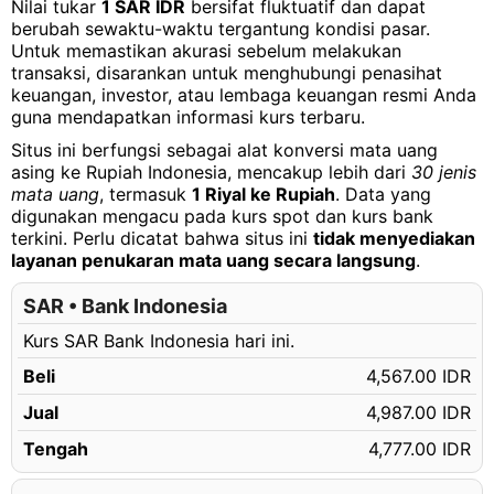
Nilai tukar
1 SAR IDR
bersifat fluktuatif dan dapat
1.05 SAR
Rp5,021.39 IDR
berubah sewaktu-waktu tergantung kondisi pasar.
Untuk memastikan akurasi sebelum melakukan
1.06 SAR
Rp5,069.22 IDR
transaksi, disarankan untuk menghubungi penasihat
1.07 SAR
Rp5,117.04 IDR
keuangan, investor, atau lembaga keuangan resmi Anda
guna mendapatkan informasi kurs terbaru.
1.08 SAR
Rp5,164.86 IDR
Situs ini berfungsi sebagai alat konversi mata uang
1.09 SAR
Rp5,212.69 IDR
asing ke Rupiah Indonesia, mencakup lebih dari
30 jenis
mata uang
, termasuk
1 Riyal ke Rupiah
. Data yang
1.10 SAR
Rp5,260.51 IDR
digunakan mengacu pada kurs spot dan kurs bank
terkini. Perlu dicatat bahwa situs ini
tidak menyediakan
1.11 SAR
Rp5,308.33 IDR
layanan penukaran mata uang secara langsung
.
1.12 SAR
Rp5,356.15 IDR
SAR • Bank Indonesia
1.13 SAR
Rp5,403.98 IDR
Kurs SAR Bank Indonesia hari ini.
1.14 SAR
Rp5,451.80 IDR
Beli
4,567.00 IDR
1.15 SAR
Rp5,499.62 IDR
Jual
4,987.00 IDR
1.16 SAR
Rp5,547.44 IDR
Tengah
4,777.00 IDR
1.17 SAR
Rp5,595.27 IDR