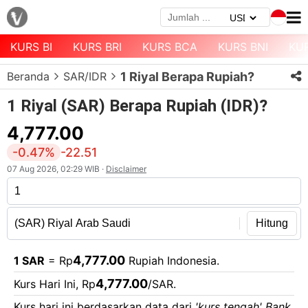
KURS BI
KURS BRI
KURS BCA
KURS BNI
KU
Menu
Beranda
SAR/IDR
1 Riyal Berapa Rupiah?
Halaman
Depan
1 Riyal (SAR) Berapa Rupiah (IDR)?
Daftar
4,777.00
Mata
-0.47%
-22.51
Uang
07 Aug 2026, 02:29 WIB ·
Disclaimer
Daftar
Kurs
Bank
Hitung
4,777.00
1 SAR
= Rp
Rupiah Indonesia.
4,777.00
Kurs Hari Ini, Rp
/SAR.
Kurs hari ini berdasarkan data dari
'kurs tengah' Bank