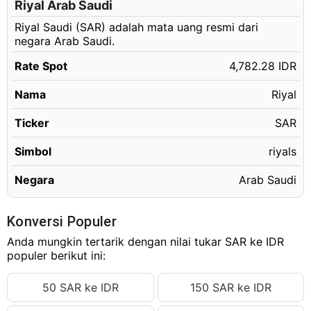
1.18 SAR
Riyal Arab Saudi
Rp5,643.09 IDR
Riyal Saudi (SAR) adalah mata uang resmi dari
1.19 SAR
Rp5,690.91 IDR
negara Arab Saudi.
1.20 SAR
Rp5,738.74 IDR
Rate Spot
4,782.28 IDR
1.21 SAR
Rp5,786.56 IDR
Nama
Riyal
1.22 SAR
Rp5,834.38 IDR
1.23 SAR
Ticker
SAR
Rp5,882.20 IDR
1.24 SAR
Rp5,930.03 IDR
Simbol
riyals
1.25 SAR
Rp5,977.85 IDR
Negara
Arab Saudi
1.26 SAR
Rp6,025.67 IDR
1.27 SAR
Rp6,073.50 IDR
Konversi Populer
1.28 SAR
Anda mungkin tertarik dengan nilai tukar SAR ke IDR
Rp6,121.32 IDR
populer berikut ini:
1.29 SAR
Rp6,169.14 IDR
50 SAR ke IDR
150 SAR ke IDR
1.30 SAR
Rp6,216.96 IDR