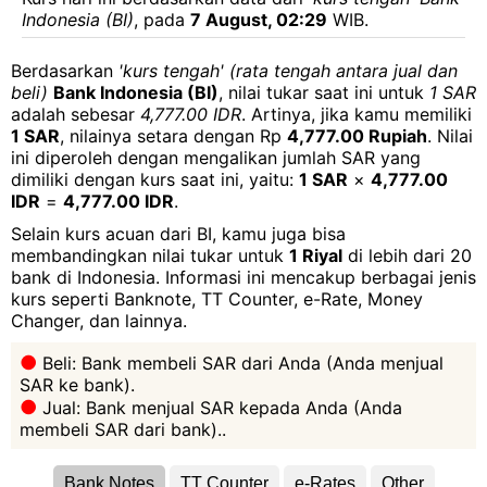
Indonesia (BI)
, pada
7 August, 02:29
WIB.
Berdasarkan
'kurs tengah' (rata tengah antara jual dan
beli)
Bank Indonesia (BI)
, nilai tukar saat ini untuk
1 SAR
adalah sebesar
4,777.00 IDR
. Artinya, jika kamu memiliki
1 SAR
, nilainya setara dengan Rp
4,777.00 Rupiah
. Nilai
ini diperoleh dengan mengalikan jumlah SAR yang
dimiliki dengan kurs saat ini, yaitu:
1 SAR
×
4,777.00
IDR
=
4,777.00 IDR
.
Selain kurs acuan dari BI, kamu juga bisa
membandingkan nilai tukar untuk
1 Riyal
di lebih dari 20
bank di Indonesia. Informasi ini mencakup berbagai jenis
kurs seperti Banknote, TT Counter, e-Rate, Money
Changer, dan lainnya.
Beli: Bank membeli SAR dari Anda (Anda menjual
SAR ke bank).
Jual: Bank menjual SAR kepada Anda (Anda
membeli SAR dari bank)..
Bank Notes
TT Counter
e-Rates
Other