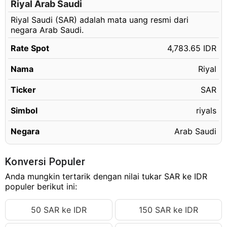
300.18 SAR
Riyal Arab Saudi
Rp1,435,956.06 IDR
Riyal Saudi (SAR) adalah mata uang resmi dari
300.19 SAR
Rp1,436,003.89 IDR
negara Arab Saudi.
300.20 SAR
Rp1,436,051.73 IDR
Rate Spot
4,783.65 IDR
300.21 SAR
Rp1,436,099.57 IDR
Nama
Riyal
300.22 SAR
Rp1,436,147.40 IDR
300.23 SAR
Ticker
SAR
Rp1,436,195.24 IDR
300.24 SAR
Rp1,436,243.08 IDR
Simbol
riyals
300.25 SAR
Rp1,436,290.91 IDR
Negara
Arab Saudi
300.26 SAR
Rp1,436,338.75 IDR
300.27 SAR
Rp1,436,386.59 IDR
Konversi Populer
300.28 SAR
Anda mungkin tertarik dengan nilai tukar SAR ke IDR
Rp1,436,434.42 IDR
populer berikut ini:
300.29 SAR
Rp1,436,482.26 IDR
50 SAR ke IDR
150 SAR ke IDR
300.30 SAR
Rp1,436,530.10 IDR