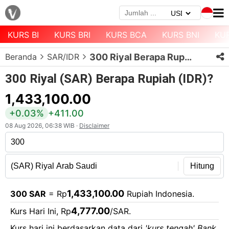
KURS BI
KURS BRI
KURS BCA
KURS BNI
KU
Menu
Beranda
SAR/IDR
300 Riyal Berapa Rupiah?
Halaman
Depan
300 Riyal (SAR) Berapa Rupiah (IDR)?
Daftar
1,433,100.00
Mata
+0.03%
+411.00
Uang
08 Aug 2026, 06:38 WIB ·
Disclaimer
Daftar
Kurs
Bank
Hitung
1,433,100.00
300 SAR
= Rp
Rupiah Indonesia.
4,777.00
Kurs Hari Ini, Rp
/SAR.
Kurs hari ini berdasarkan data dari
'kurs tengah' Bank