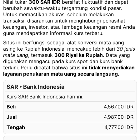
Nilai tukar
300 SAR IDR
bersifat fluktuatif dan dapat
300.05 SAR
Rp1,435,334.18 IDR
berubah sewaktu-waktu tergantung kondisi pasar.
Untuk memastikan akurasi sebelum melakukan
300.06 SAR
Rp1,435,382.02 IDR
transaksi, disarankan untuk menghubungi penasihat
300.07 SAR
Rp1,435,429.86 IDR
keuangan, investor, atau lembaga keuangan resmi Anda
guna mendapatkan informasi kurs terbaru.
300.08 SAR
Rp1,435,477.69 IDR
Situs ini berfungsi sebagai alat konversi mata uang
300.09 SAR
Rp1,435,525.53 IDR
asing ke Rupiah Indonesia, mencakup lebih dari
30 jenis
mata uang
, termasuk
300 Riyal ke Rupiah
. Data yang
300.10 SAR
Rp1,435,573.37 IDR
digunakan mengacu pada kurs spot dan kurs bank
terkini. Perlu dicatat bahwa situs ini
tidak menyediakan
300.11 SAR
Rp1,435,621.20 IDR
layanan penukaran mata uang secara langsung
.
300.12 SAR
Rp1,435,669.04 IDR
SAR • Bank Indonesia
300.13 SAR
Rp1,435,716.87 IDR
Kurs SAR Bank Indonesia hari ini.
300.14 SAR
Rp1,435,764.71 IDR
Beli
4,567.00 IDR
300.15 SAR
Rp1,435,812.55 IDR
Jual
4,987.00 IDR
300.16 SAR
Rp1,435,860.38 IDR
Tengah
4,777.00 IDR
300.17 SAR
Rp1,435,908.22 IDR