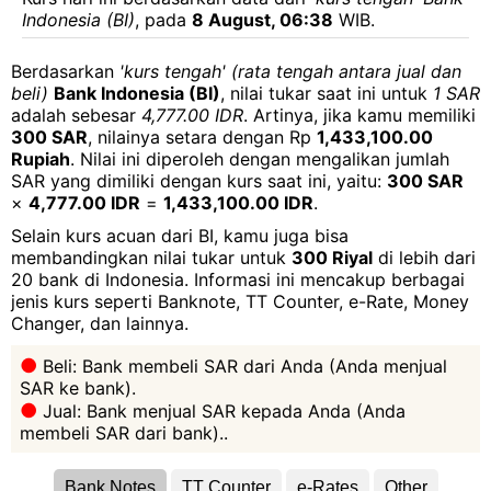
Indonesia (BI)
, pada
8 August, 06:38
WIB.
Berdasarkan
'kurs tengah' (rata tengah antara jual dan
beli)
Bank Indonesia (BI)
, nilai tukar saat ini untuk
1 SAR
adalah sebesar
4,777.00 IDR
. Artinya, jika kamu memiliki
300 SAR
, nilainya setara dengan Rp
1,433,100.00
Rupiah
. Nilai ini diperoleh dengan mengalikan jumlah
SAR yang dimiliki dengan kurs saat ini, yaitu:
300 SAR
×
4,777.00 IDR
=
1,433,100.00 IDR
.
Selain kurs acuan dari BI, kamu juga bisa
membandingkan nilai tukar untuk
300 Riyal
di lebih dari
20 bank di Indonesia. Informasi ini mencakup berbagai
jenis kurs seperti Banknote, TT Counter, e-Rate, Money
Changer, dan lainnya.
Beli: Bank membeli SAR dari Anda (Anda menjual
SAR ke bank).
Jual: Bank menjual SAR kepada Anda (Anda
membeli SAR dari bank)..
Bank Notes
TT Counter
e-Rates
Other