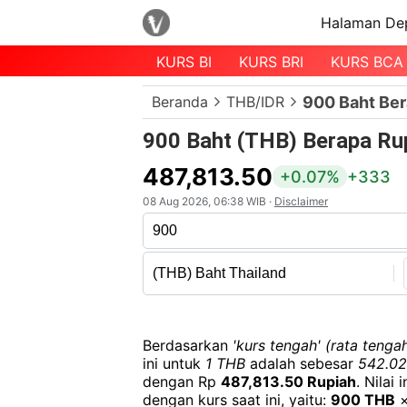
Halaman De
KURS BI
KURS BRI
KURS BCA
Menu
Beranda
THB/IDR
900 Baht Ber
Halaman
Depan
900 Baht (THB) Berapa Rup
Daftar
487,813.50
+0.07%
+333
Mata
08 Aug 2026, 06:38 WIB ·
Disclaimer
Uang
Daftar
Kurs
Bank
Berdasarkan
'kurs tengah' (rata tengah
ini untuk
1 THB
adalah sebesar
542.02
dengan Rp
487,813.50 Rupiah
. Nilai
dengan kurs saat ini, yaitu:
900 THB