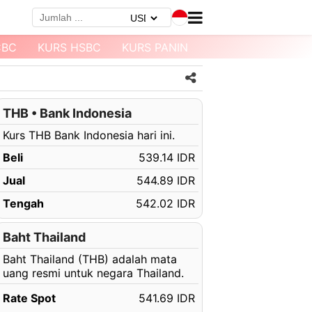
CBC
KURS HSBC
KURS PANIN
KURS MEGABANK
THB • Bank Indonesia
Kurs THB Bank Indonesia hari ini.
Beli
539.14 IDR
Jual
544.89 IDR
Tengah
542.02 IDR
Baht Thailand
Baht Thailand (THB) adalah mata
uang resmi untuk negara Thailand.
Rate Spot
541.69 IDR