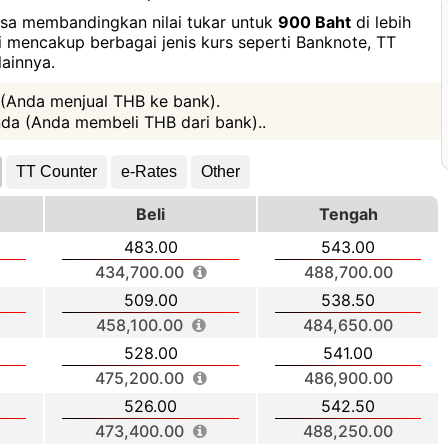
bisa membandingkan nilai tukar untuk
900 Baht
di lebih
ni mencakup berbagai jenis kurs seperti Banknote, TT
ainnya.
 (Anda menjual THB ke bank).
da (Anda membeli THB dari bank)..
TT Counter
e-Rates
Other
Beli
Tengah
483.00
543.00
434,700.00
488,700.00
509.00
538.50
458,100.00
484,650.00
528.00
541.00
475,200.00
486,900.00
526.00
542.50
473,400.00
488,250.00