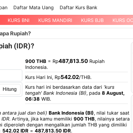
pan
Daftar Mata Uang
Daftar Kurs Bank
KURS BNI
KURS MANDIRI
KURS BJB
KURS O
apa Rupiah?
iah (IDR)?
487,813.50
900 THB
= Rp
Rupiah
Indonesia.
542.02
Kurs Hari Ini, Rp
/THB.
Kurs hari ini berdasarkan data dari
'kurs
Hitung
tengah' Bank Indonesia (BI)
, pada
8 August,
06:38
WIB.
 antara jual dan beli)
Bank Indonesia (BI)
, nilai tukar saat
 IDR
. Artinya, jika kamu memiliki
900 THB
, nilainya setara
 ini diperoleh dengan mengalikan jumlah THB yang dimiliki
×
542.02 IDR
=
487,813.50 IDR
.