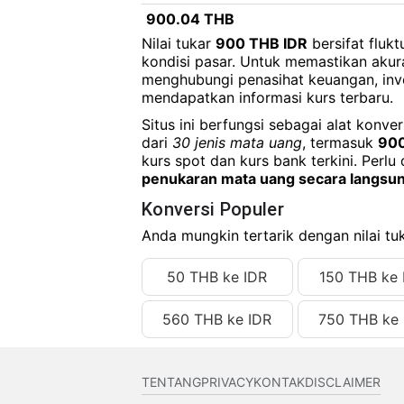
900.04 THB
Nilai tukar
900 THB IDR
bersifat fluk
900.05 THB
kondisi pasar. Untuk memastikan akur
menghubungi penasihat keuangan, inv
900.06 THB
mendapatkan informasi kurs terbaru.
900.07 THB
Situs ini berfungsi sebagai alat konv
900.08 THB
dari
30 jenis mata uang
, termasuk
900
kurs spot dan kurs bank terkini. Perlu 
900.09 THB
penukaran mata uang secara langsu
900.10 THB
Konversi Populer
900.11 THB
Anda mungkin tertarik dengan nilai tuk
900.12 THB
50 THB ke IDR
150 THB ke 
900.13 THB
560 THB ke IDR
750 THB ke 
900.14 THB
900.15 THB
TENTANG
PRIVACY
KONTAK
DISCLAIMER
900.16 THB