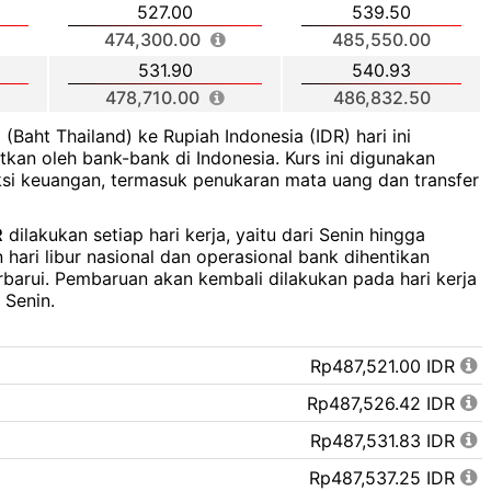
527.00
539.50
474,300.00
485,550.00
531.90
540.93
478,710.00
486,832.50
B
(Baht Thailand) ke Rupiah Indonesia (IDR) hari ini
kan oleh bank-bank di Indonesia. Kurs ini digunakan
ksi keuangan, termasuk penukaran mata uang dan transfer
R
dilakukan setiap hari kerja, yaitu dari Senin hingga
hari libur nasional dan operasional bank dihentikan
rbarui. Pembaruan akan kembali dilakukan pada hari kerja
 Senin.
Rp487,521.00 IDR
Rp487,526.42 IDR
Rp487,531.83 IDR
Rp487,537.25 IDR