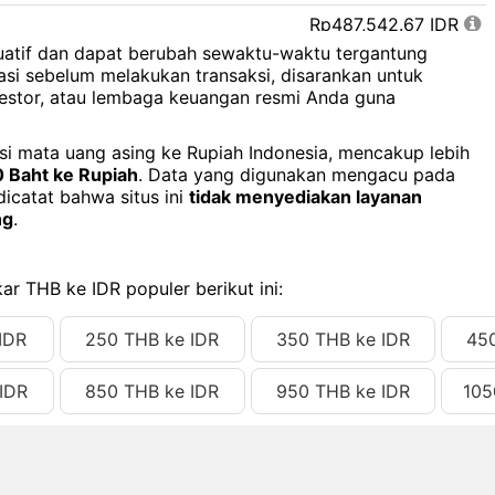
Rp487,542.67 IDR
tuatif dan dapat berubah sewaktu-waktu tergantung
Rp487,548.08 IDR
asi sebelum melakukan transaksi, disarankan untuk
estor, atau lembaga keuangan resmi Anda guna
Rp487,553.50 IDR
Rp487,558.92 IDR
ersi mata uang asing ke Rupiah Indonesia, mencakup lebih
 Baht ke Rupiah
. Data yang digunakan mengacu pada
Rp487,564.34 IDR
dicatat bahwa situs ini
tidak menyediakan layanan
Rp487,569.75 IDR
ng
.
Rp487,575.17 IDR
Rp487,580.59 IDR
ar THB ke IDR populer berikut ini:
Rp487,586.00 IDR
IDR
250 THB ke IDR
350 THB ke IDR
45
Rp487,591.42 IDR
IDR
850 THB ke IDR
950 THB ke IDR
105
Rp487,596.84 IDR
Rp487,602.25 IDR
Rp487,607.67 IDR