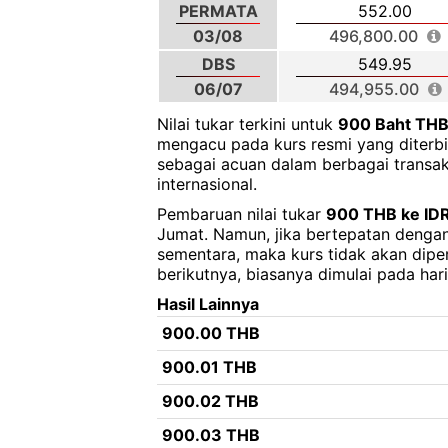
PERMATA
552.00
03/08
496,800.00
DBS
549.95
06/07
494,955.00
Nilai tukar terkini untuk
900 Baht TH
mengacu pada kurs resmi yang diterbit
sebagai acuan dalam berbagai transa
internasional.
Pembaruan nilai tukar
900 THB ke ID
Jumat. Namun, jika bertepatan dengan 
sementara, maka kurs tidak akan dipe
berikutnya, biasanya dimulai pada hari
Hasil Lainnya
900.00 THB
900.01 THB
900.02 THB
900.03 THB