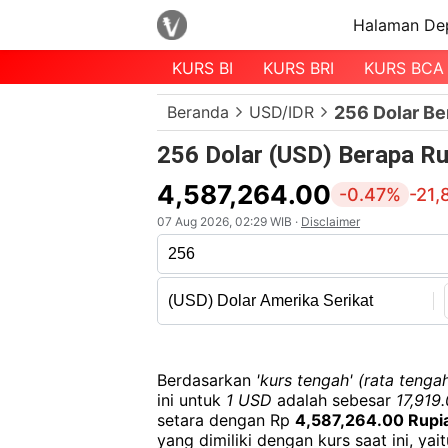
Halaman De
KURS BI
KURS BRI
KURS BCA
Menu
Beranda
USD/IDR
256 Dolar Be
Halaman
Depan
256 Dolar (USD) Berapa Ru
Daftar
4,587,264.00
-0.47%
-21,
Mata
07 Aug 2026, 02:29 WIB ·
Disclaimer
Uang
Daftar
Kurs
Bank
Berdasarkan
'kurs tengah' (rata tengah
ini untuk
1 USD
adalah sebesar
17,919
setara dengan Rp
4,587,264.00 Rupi
yang dimiliki dengan kurs saat ini, yai