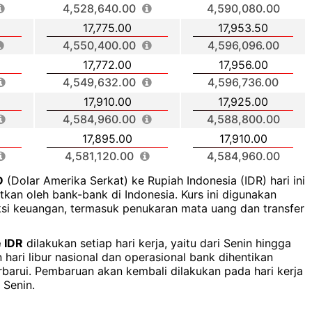
4,528,640.00
4,590,080.00
17,775.00
17,953.50
4,550,400.00
4,596,096.00
17,772.00
17,956.00
4,549,632.00
4,596,736.00
17,910.00
17,925.00
4,584,960.00
4,588,800.00
17,895.00
17,910.00
4,581,120.00
4,584,960.00
D
(Dolar Amerika Serkat) ke Rupiah Indonesia (IDR) hari ini
kan oleh bank-bank di Indonesia. Kurs ini digunakan
ksi keuangan, termasuk penukaran mata uang dan transfer
 IDR
dilakukan setiap hari kerja, yaitu dari Senin hingga
hari libur nasional dan operasional bank dihentikan
rbarui. Pembaruan akan kembali dilakukan pada hari kerja
 Senin.