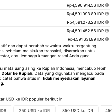
Rp4,590,914.56 IDR
Rp4,591,093.89 IDR
Rp4,591,273.23 IDR
Rp4,591,452.56 IDR
Rp4,591,631.89 IDR
tuatif dan dapat berubah sewaktu-waktu tergantung
Rp4,591,811.22 IDR
asi sebelum melakukan transaksi, disarankan untuk
estor, atau lembaga keuangan resmi Anda guna
Rp4,591,990.56 IDR
Rp4,592,169.89 IDR
ersi mata uang asing ke Rupiah Indonesia, mencakup lebih
 Dolar ke Rupiah
. Data yang digunakan mengacu pada
Rp4,592,349.22 IDR
dicatat bahwa situs ini
tidak menyediakan layanan
Rp4,592,528.55 IDR
ng
.
Rp4,592,707.89 IDR
Rp4,592,887.22 IDR
ar USD ke IDR populer berikut ini:
Rp4,593,066.55 IDR
IDR
250 USD ke IDR
350 USD ke IDR
450