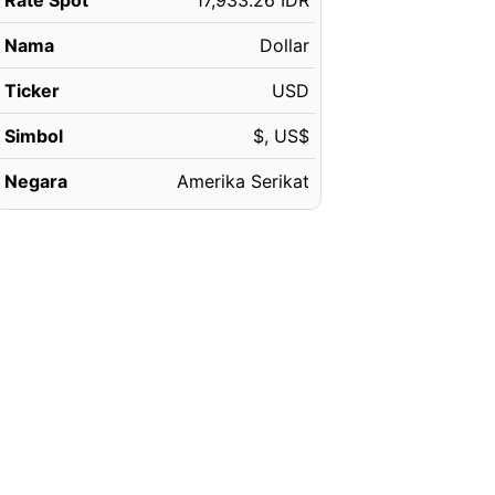
Rate Spot
17,933.26 IDR
Nama
Dollar
Ticker
USD
Simbol
$, US$
Negara
Amerika Serikat