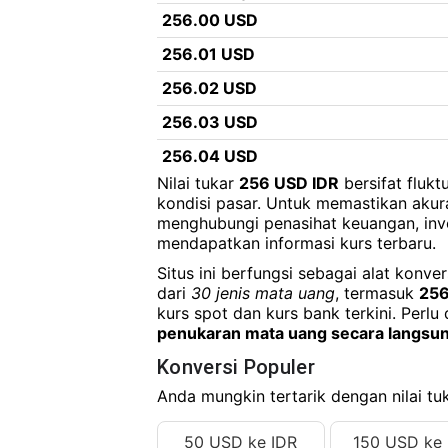
256.00 USD
256.01 USD
256.02 USD
256.03 USD
256.04 USD
Nilai tukar
256 USD IDR
bersifat fluk
256.05 USD
kondisi pasar. Untuk memastikan akur
menghubungi penasihat keuangan, inv
256.06 USD
mendapatkan informasi kurs terbaru.
256.07 USD
Situs ini berfungsi sebagai alat konv
256.08 USD
dari
30 jenis mata uang
, termasuk
256
kurs spot dan kurs bank terkini. Perlu 
256.09 USD
penukaran mata uang secara langsu
256.10 USD
Konversi Populer
256.11 USD
Anda mungkin tertarik dengan nilai tuk
256.12 USD
50 USD ke IDR
150 USD ke 