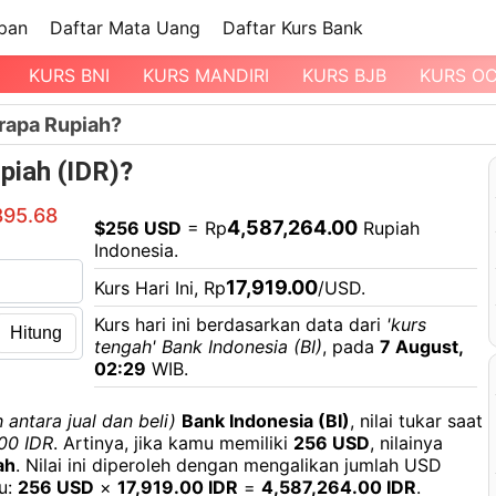
pan
Daftar Mata Uang
Daftar Kurs Bank
KURS BNI
KURS MANDIRI
KURS BJB
KURS O
rapa Rupiah?
piah (IDR)?
895.68
4,587,264.00
$256 USD
= Rp
Rupiah
Indonesia.
17,919.00
Kurs Hari Ini, Rp
/USD.
Kurs hari ini berdasarkan data dari
'kurs
Hitung
tengah' Bank Indonesia (BI)
, pada
7 August,
02:29
WIB.
 antara jual dan beli)
Bank Indonesia (BI)
, nilai tukar saat
.00 IDR
. Artinya, jika kamu memiliki
256 USD
, nilainya
ah
. Nilai ini diperoleh dengan mengalikan jumlah USD
tu:
256 USD
×
17,919.00 IDR
=
4,587,264.00 IDR
.