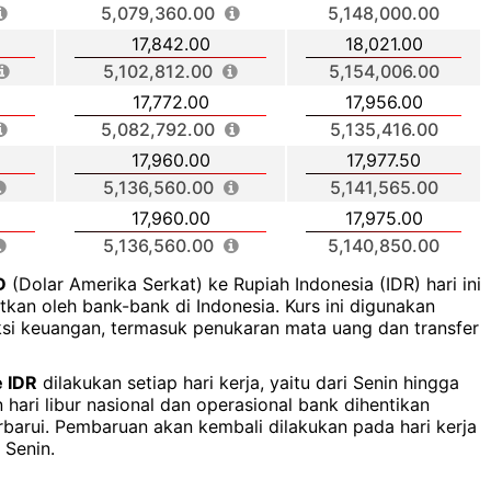
5,079,360.00
5,148,000.00
17,842.00
18,021.00
5,102,812.00
5,154,006.00
17,772.00
17,956.00
5,082,792.00
5,135,416.00
17,960.00
17,977.50
5,136,560.00
5,141,565.00
17,960.00
17,975.00
5,136,560.00
5,140,850.00
D
(Dolar Amerika Serkat) ke Rupiah Indonesia (IDR) hari ini
kan oleh bank-bank di Indonesia. Kurs ini digunakan
ksi keuangan, termasuk penukaran mata uang dan transfer
 IDR
dilakukan setiap hari kerja, yaitu dari Senin hingga
hari libur nasional dan operasional bank dihentikan
rbarui. Pembaruan akan kembali dilakukan pada hari kerja
 Senin.