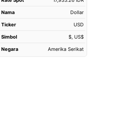
Rate Spot
17,933.26 IDR
Nama
Dollar
Ticker
USD
Simbol
$, US$
Negara
Amerika Serikat