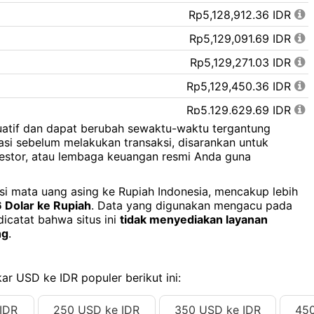
Rp5,128,912.36 IDR
Rp5,129,091.69 IDR
Rp5,129,271.03 IDR
Rp5,129,450.36 IDR
Rp5,129,629.69 IDR
tuatif dan dapat berubah sewaktu-waktu tergantung
Rp5,129,809.02 IDR
asi sebelum melakukan transaksi, disarankan untuk
estor, atau lembaga keuangan resmi Anda guna
Rp5,129,988.36 IDR
Rp5,130,167.69 IDR
ersi mata uang asing ke Rupiah Indonesia, mencakup lebih
 Dolar ke Rupiah
. Data yang digunakan mengacu pada
Rp5,130,347.02 IDR
dicatat bahwa situs ini
tidak menyediakan layanan
Rp5,130,526.35 IDR
ng
.
Rp5,130,705.69 IDR
Rp5,130,885.02 IDR
ar USD ke IDR populer berikut ini:
Rp5,131,064.35 IDR
IDR
250 USD ke IDR
350 USD ke IDR
450