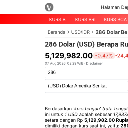
Halaman De
KURS BI
KURS BRI
KURS BCA
Menu
Beranda
USD/IDR
286 Dolar Be
Halaman
Depan
286 Dolar (USD) Berapa Ru
Daftar
5,129,982.00
-0.47%
-24,
Mata
07 Aug 2026, 02:29 WIB ·
Disclaimer
Uang
Daftar
Kurs
Bank
Berdasarkan
'kurs tengah' (rata tengah
ini untuk
1 USD
adalah sebesar
17,937
setara dengan Rp
5,129,982.00 Rupi
dimiliki dengan kurs saat ini, yaitu:
28