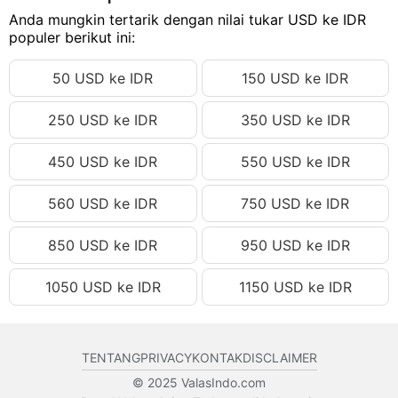
315.28 USD
Anda mungkin tertarik dengan nilai tukar USD ke IDR
Rp5,631,950.68 IDR
populer berikut ini:
315.29 USD
Rp5,632,129.32 IDR
50 USD ke IDR
150 USD ke IDR
315.30 USD
Rp5,632,307.95 IDR
315.31 USD
Rp5,632,486.58 IDR
250 USD ke IDR
350 USD ke IDR
315.32 USD
Rp5,632,665.22 IDR
450 USD ke IDR
550 USD ke IDR
315.33 USD
Rp5,632,843.85 IDR
315.34 USD
Rp5,633,022.48 IDR
560 USD ke IDR
750 USD ke IDR
315.35 USD
Rp5,633,201.12 IDR
850 USD ke IDR
950 USD ke IDR
315.36 USD
Rp5,633,379.75 IDR
1050 USD ke IDR
1150 USD ke IDR
315.37 USD
Rp5,633,558.38 IDR
315.38 USD
Rp5,633,737.02 IDR
315.39 USD
Rp5,633,915.65 IDR
TENTANG
PRIVACY
KONTAK
DISCLAIMER
315.40 USD
Rp5,634,094.28 IDR
© 2025 ValasIndo.com