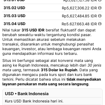
Rp5,627,127.58 IDR
315.02 USD
Rp5,627,306.22 IDR
315.03 USD
Rp5,627,484.85 IDR
315.04 USD
Rp5,627,663.48 IDR
Nilai tukar
315 USD IDR
bersifat fluktuatif dan dapat
315.05 USD
Rp5,627,842.12 IDR
berubah sewaktu-waktu tergantung kondisi pasar.
Untuk memastikan akurasi sebelum melakukan
315.06 USD
Rp5,628,020.75 IDR
transaksi, disarankan untuk menghubungi penasihat
315.07 USD
Rp5,628,199.38 IDR
keuangan, investor, atau lembaga keuangan resmi Anda
guna mendapatkan informasi kurs terbaru.
315.08 USD
Rp5,628,378.02 IDR
Situs ini berfungsi sebagai alat konversi mata uang
315.09 USD
Rp5,628,556.65 IDR
asing ke Rupiah Indonesia, mencakup lebih dari
30 jenis
mata uang
, termasuk
315 Dolar ke Rupiah
. Data yang
315.10 USD
Rp5,628,735.28 IDR
digunakan mengacu pada kurs spot dan kurs bank
terkini. Perlu dicatat bahwa situs ini
tidak menyediakan
315.11 USD
Rp5,628,913.92 IDR
layanan penukaran mata uang secara langsung
.
315.12 USD
Rp5,629,092.55 IDR
USD • Bank Indonesia
315.13 USD
Rp5,629,271.18 IDR
Kurs USD Bank Indonesia hari ini.
315.14 USD
Rp5,629,449.82 IDR