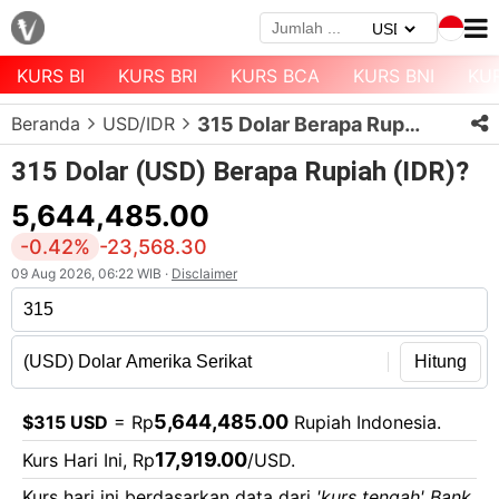
KURS BI
KURS BRI
KURS BCA
KURS BNI
KU
Menu
Beranda
USD/IDR
315 Dolar Berapa Rupiah?
Halaman
Depan
315 Dolar (USD) Berapa Rupiah (IDR)?
Daftar
5,644,485.00
Mata
-0.42%
-23,568.30
Uang
09 Aug 2026, 06:22 WIB ·
Disclaimer
Daftar
Kurs
Bank
Hitung
5,644,485.00
$315 USD
= Rp
Rupiah Indonesia.
17,919.00
Kurs Hari Ini, Rp
/USD.
Kurs hari ini berdasarkan data dari
'kurs tengah' Bank