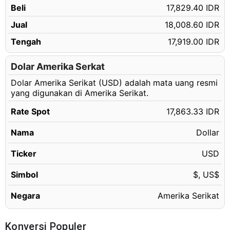
Beli
17,829.40 IDR
315.15 USD
Rp5,629,628.45 IDR
Jual
18,008.60 IDR
315.16 USD
Rp5,629,807.08 IDR
Tengah
17,919.00 IDR
315.17 USD
Rp5,629,985.72 IDR
315.18 USD
Dolar Amerika Serkat
Rp5,630,164.35 IDR
Dolar Amerika Serikat (USD) adalah mata uang resmi
315.19 USD
Rp5,630,342.98 IDR
yang digunakan di Amerika Serikat.
315.20 USD
Rp5,630,521.62 IDR
Rate Spot
17,863.33 IDR
315.21 USD
Rp5,630,700.25 IDR
Nama
Dollar
315.22 USD
Rp5,630,878.88 IDR
315.23 USD
Ticker
USD
Rp5,631,057.52 IDR
315.24 USD
Rp5,631,236.15 IDR
Simbol
$, US$
315.25 USD
Rp5,631,414.78 IDR
Negara
Amerika Serikat
315.26 USD
Rp5,631,593.42 IDR
315.27 USD
Rp5,631,772.05 IDR
Konversi Populer