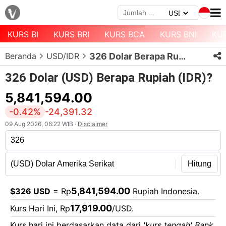
KURS BI
KURS BRI
KURS BCA
KURS BNI
KU
Menu
Beranda
USD/IDR
326 Dolar Berapa Rupiah?
Halaman
Depan
326 Dolar (USD) Berapa Rupiah (IDR)?
Daftar
5,841,594.00
Mata
-0.42%
-24,391.32
Uang
09 Aug 2026, 06:22 WIB ·
Disclaimer
Daftar
Kurs
Bank
Hitung
5,841,594.00
$326 USD
= Rp
Rupiah Indonesia.
17,919.00
Kurs Hari Ini, Rp
/USD.
Kurs hari ini berdasarkan data dari
'kurs tengah' Bank