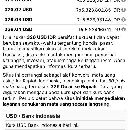
Rp5,823,624.21 IDR
326.02 USD
Rp5,823,802.85 IDR
326.03 USD
Rp5,823,981.48 IDR
326.04 USD
Rp5,824,160.11 IDR
Nilai tukar
326 USD IDR
bersifat fluktuatif dan dapat
326.05 USD
Rp5,824,338.75 IDR
berubah sewaktu-waktu tergantung kondisi pasar.
Untuk memastikan akurasi sebelum melakukan
326.06 USD
Rp5,824,517.38 IDR
transaksi, disarankan untuk menghubungi penasihat
326.07 USD
Rp5,824,696.01 IDR
keuangan, investor, atau lembaga keuangan resmi Anda
guna mendapatkan informasi kurs terbaru.
326.08 USD
Rp5,824,874.65 IDR
Situs ini berfungsi sebagai alat konversi mata uang
326.09 USD
Rp5,825,053.28 IDR
asing ke Rupiah Indonesia, mencakup lebih dari
30 jenis
mata uang
, termasuk
326 Dolar ke Rupiah
. Data yang
326.10 USD
Rp5,825,231.91 IDR
digunakan mengacu pada kurs spot dan kurs bank
terkini. Perlu dicatat bahwa situs ini
tidak menyediakan
326.11 USD
Rp5,825,410.55 IDR
layanan penukaran mata uang secara langsung
.
326.12 USD
Rp5,825,589.18 IDR
USD • Bank Indonesia
326.13 USD
Rp5,825,767.81 IDR
Kurs USD Bank Indonesia hari ini.
326.14 USD
Rp5,825,946.45 IDR