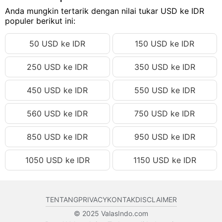
326.28 USD
Anda mungkin tertarik dengan nilai tukar USD ke IDR
Rp5,828,447.31 IDR
populer berikut ini:
326.29 USD
Rp5,828,625.95 IDR
50 USD ke IDR
150 USD ke IDR
326.30 USD
Rp5,828,804.58 IDR
326.31 USD
Rp5,828,983.21 IDR
250 USD ke IDR
350 USD ke IDR
326.32 USD
Rp5,829,161.85 IDR
450 USD ke IDR
550 USD ke IDR
326.33 USD
Rp5,829,340.48 IDR
326.34 USD
Rp5,829,519.11 IDR
560 USD ke IDR
750 USD ke IDR
326.35 USD
Rp5,829,697.75 IDR
850 USD ke IDR
950 USD ke IDR
326.36 USD
Rp5,829,876.38 IDR
1050 USD ke IDR
1150 USD ke IDR
326.37 USD
Rp5,830,055.01 IDR
326.38 USD
Rp5,830,233.65 IDR
326.39 USD
Rp5,830,412.28 IDR
TENTANG
PRIVACY
KONTAK
DISCLAIMER
326.40 USD
Rp5,830,590.91 IDR
© 2025 ValasIndo.com