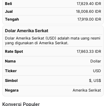
Beli
17,829.40 IDR
326.15 USD
Rp5,826,125.08 IDR
Jual
18,008.60 IDR
326.16 USD
Rp5,826,303.71 IDR
Tengah
17,919.00 IDR
326.17 USD
Rp5,826,482.35 IDR
326.18 USD
Dolar Amerika Serkat
Rp5,826,660.98 IDR
Dolar Amerika Serikat (USD) adalah mata uang resmi
326.19 USD
Rp5,826,839.61 IDR
yang digunakan di Amerika Serikat.
326.20 USD
Rp5,827,018.25 IDR
Rate Spot
17,863.33 IDR
326.21 USD
Rp5,827,196.88 IDR
Nama
Dollar
326.22 USD
Rp5,827,375.51 IDR
326.23 USD
Ticker
USD
Rp5,827,554.15 IDR
326.24 USD
Rp5,827,732.78 IDR
Simbol
$, US$
326.25 USD
Rp5,827,911.41 IDR
Negara
Amerika Serikat
326.26 USD
Rp5,828,090.05 IDR
326.27 USD
Rp5,828,268.68 IDR
Konversi Populer