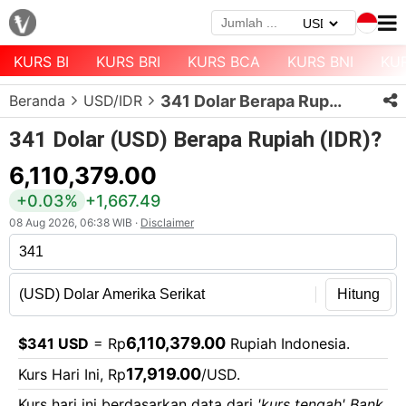
KURS BI
KURS BRI
KURS BCA
KURS BNI
KU
Menu
Beranda
USD/IDR
341 Dolar Berapa Rupiah?
Halaman
Depan
341 Dolar (USD) Berapa Rupiah (IDR)?
Daftar
6,110,379.00
Mata
+0.03%
+1,667.49
Uang
08 Aug 2026, 06:38 WIB ·
Disclaimer
Daftar
Kurs
Bank
Hitung
6,110,379.00
$341 USD
= Rp
Rupiah Indonesia.
17,919.00
Kurs Hari Ini, Rp
/USD.
Kurs hari ini berdasarkan data dari
'kurs tengah' Bank