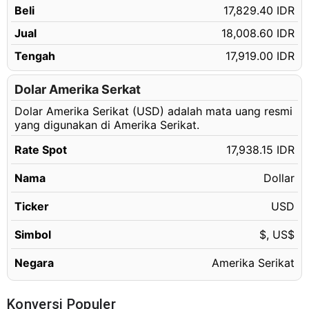
Beli
17,829.40 IDR
341.15 USD
Rp6,119,599.87 IDR
Jual
18,008.60 IDR
341.16 USD
Rp6,119,779.25 IDR
Tengah
17,919.00 IDR
341.17 USD
Rp6,119,958.64 IDR
341.18 USD
Dolar Amerika Serkat
Rp6,120,138.02 IDR
Dolar Amerika Serikat (USD) adalah mata uang resmi
341.19 USD
Rp6,120,317.40 IDR
yang digunakan di Amerika Serikat.
341.20 USD
Rp6,120,496.78 IDR
Rate Spot
17,938.15 IDR
341.21 USD
Rp6,120,676.16 IDR
Nama
Dollar
341.22 USD
Rp6,120,855.54 IDR
341.23 USD
Ticker
USD
Rp6,121,034.92 IDR
341.24 USD
Rp6,121,214.31 IDR
Simbol
$, US$
341.25 USD
Rp6,121,393.69 IDR
Negara
Amerika Serikat
341.26 USD
Rp6,121,573.07 IDR
341.27 USD
Rp6,121,752.45 IDR
Konversi Populer