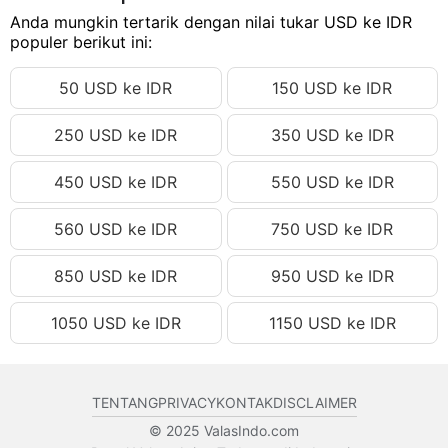
341.28 USD
Anda mungkin tertarik dengan nilai tukar USD ke IDR
Rp6,121,931.83 IDR
populer berikut ini:
341.29 USD
Rp6,122,111.21 IDR
50 USD ke IDR
150 USD ke IDR
341.30 USD
Rp6,122,290.60 IDR
341.31 USD
Rp6,122,469.98 IDR
250 USD ke IDR
350 USD ke IDR
341.32 USD
Rp6,122,649.36 IDR
450 USD ke IDR
550 USD ke IDR
341.33 USD
Rp6,122,828.74 IDR
341.34 USD
Rp6,123,008.12 IDR
560 USD ke IDR
750 USD ke IDR
341.35 USD
Rp6,123,187.50 IDR
850 USD ke IDR
950 USD ke IDR
341.36 USD
Rp6,123,366.88 IDR
1050 USD ke IDR
1150 USD ke IDR
341.37 USD
Rp6,123,546.27 IDR
341.38 USD
Rp6,123,725.65 IDR
341.39 USD
Rp6,123,905.03 IDR
TENTANG
PRIVACY
KONTAK
DISCLAIMER
341.40 USD
Rp6,124,084.41 IDR
© 2025 ValasIndo.com