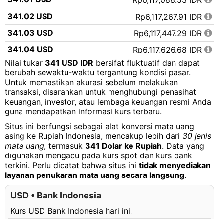
Rp6,117,088.53 IDR
341.02 USD
Rp6,117,267.91 IDR
341.03 USD
Rp6,117,447.29 IDR
341.04 USD
Rp6,117,626.68 IDR
Nilai tukar
341 USD IDR
bersifat fluktuatif dan dapat
341.05 USD
Rp6,117,806.06 IDR
berubah sewaktu-waktu tergantung kondisi pasar.
Untuk memastikan akurasi sebelum melakukan
341.06 USD
Rp6,117,985.44 IDR
transaksi, disarankan untuk menghubungi penasihat
341.07 USD
Rp6,118,164.82 IDR
keuangan, investor, atau lembaga keuangan resmi Anda
guna mendapatkan informasi kurs terbaru.
341.08 USD
Rp6,118,344.20 IDR
Situs ini berfungsi sebagai alat konversi mata uang
341.09 USD
Rp6,118,523.58 IDR
asing ke Rupiah Indonesia, mencakup lebih dari
30 jenis
mata uang
, termasuk
341 Dolar ke Rupiah
. Data yang
341.10 USD
Rp6,118,702.97 IDR
digunakan mengacu pada kurs spot dan kurs bank
terkini. Perlu dicatat bahwa situs ini
tidak menyediakan
341.11 USD
Rp6,118,882.35 IDR
layanan penukaran mata uang secara langsung
.
341.12 USD
Rp6,119,061.73 IDR
USD • Bank Indonesia
341.13 USD
Rp6,119,241.11 IDR
Kurs USD Bank Indonesia hari ini.
341.14 USD
Rp6,119,420.49 IDR