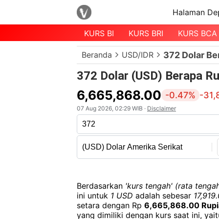
Halaman De
KURS BI
KURS BRI
KURS BCA
Menu
Beranda
USD/IDR
372 Dolar Be
Halaman
Depan
372 Dolar (USD) Berapa Ru
Daftar
6,665,868.00
-0.47%
-31,
Mata
07 Aug 2026, 02:29 WIB ·
Disclaimer
Uang
Daftar
Kurs
Bank
Berdasarkan
'kurs tengah' (rata tengah
ini untuk
1 USD
adalah sebesar
17,919
setara dengan Rp
6,665,868.00 Rupi
yang dimiliki dengan kurs saat ini, yai