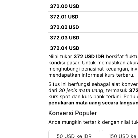
372.00 USD
372.01 USD
372.02 USD
372.03 USD
372.04 USD
Nilai tukar
372 USD IDR
bersifat fluk
372.05 USD
kondisi pasar. Untuk memastikan akur
menghubungi penasihat keuangan, inv
372.06 USD
mendapatkan informasi kurs terbaru.
372.07 USD
Situs ini berfungsi sebagai alat konv
372.08 USD
dari
30 jenis mata uang
, termasuk
372
kurs spot dan kurs bank terkini. Perlu 
372.09 USD
penukaran mata uang secara langsu
372.10 USD
Konversi Populer
372.11 USD
Anda mungkin tertarik dengan nilai tuk
372.12 USD
50 USD ke IDR
150 USD ke 