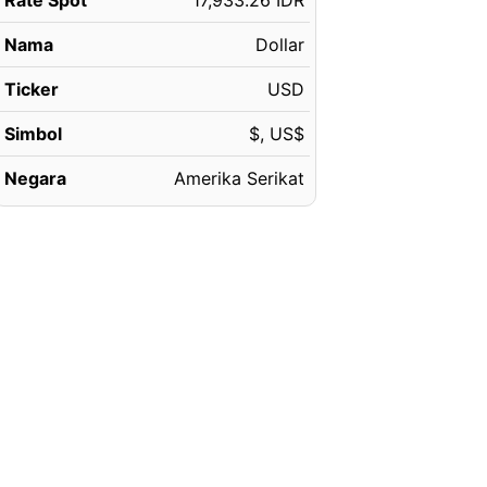
Rate Spot
17,933.26 IDR
Nama
Dollar
Ticker
USD
Simbol
$, US$
Negara
Amerika Serikat