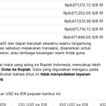
Rp6,671,172.72 IDR
Rp6,671,352.05 IDR
Rp6,671,531.39 IDR
Rp6,671,710.72 IDR
Rp6,671,890.05 IDR
tuatif dan dapat berubah sewaktu-waktu tergantung
Rp6,672,069.38 IDR
asi sebelum melakukan transaksi, disarankan untuk
estor, atau lembaga keuangan resmi Anda guna
Rp6,672,248.72 IDR
Rp6,672,428.05 IDR
ersi mata uang asing ke Rupiah Indonesia, mencakup lebih
 Dolar ke Rupiah
. Data yang digunakan mengacu pada
Rp6,672,607.38 IDR
dicatat bahwa situs ini
tidak menyediakan layanan
Rp6,672,786.71 IDR
ng
.
Rp6,672,966.05 IDR
Rp6,673,145.38 IDR
ar USD ke IDR populer berikut ini:
Rp6,673,324.71 IDR
IDR
250 USD ke IDR
350 USD ke IDR
450