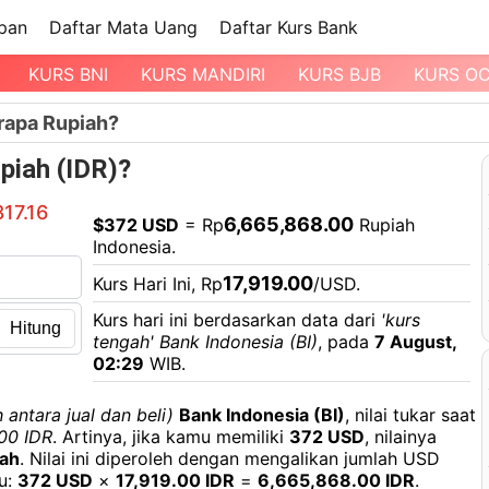
pan
Daftar Mata Uang
Daftar Kurs Bank
KURS BNI
KURS MANDIRI
KURS BJB
KURS O
rapa Rupiah?
piah (IDR)?
817.16
6,665,868.00
$372 USD
= Rp
Rupiah
Indonesia.
17,919.00
Kurs Hari Ini, Rp
/USD.
Kurs hari ini berdasarkan data dari
'kurs
Hitung
tengah' Bank Indonesia (BI)
, pada
7 August,
02:29
WIB.
 antara jual dan beli)
Bank Indonesia (BI)
, nilai tukar saat
.00 IDR
. Artinya, jika kamu memiliki
372 USD
, nilainya
ah
. Nilai ini diperoleh dengan mengalikan jumlah USD
tu:
372 USD
×
17,919.00 IDR
=
6,665,868.00 IDR
.