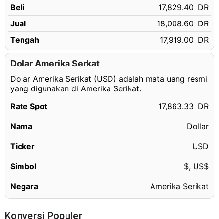
Beli
17,829.40 IDR
412.15 USD
Rp7,362,371.46 IDR
Jual
18,008.60 IDR
412.16 USD
Rp7,362,550.09 IDR
Tengah
17,919.00 IDR
412.17 USD
Rp7,362,728.73 IDR
412.18 USD
Dolar Amerika Serkat
Rp7,362,907.36 IDR
Dolar Amerika Serikat (USD) adalah mata uang resmi
412.19 USD
Rp7,363,085.99 IDR
yang digunakan di Amerika Serikat.
412.20 USD
Rp7,363,264.63 IDR
Rate Spot
17,863.33 IDR
412.21 USD
Rp7,363,443.26 IDR
Nama
Dollar
412.22 USD
Rp7,363,621.89 IDR
412.23 USD
Ticker
USD
Rp7,363,800.53 IDR
412.24 USD
Rp7,363,979.16 IDR
Simbol
$, US$
412.25 USD
Rp7,364,157.79 IDR
Negara
Amerika Serikat
412.26 USD
Rp7,364,336.43 IDR
412.27 USD
Rp7,364,515.06 IDR
Konversi Populer