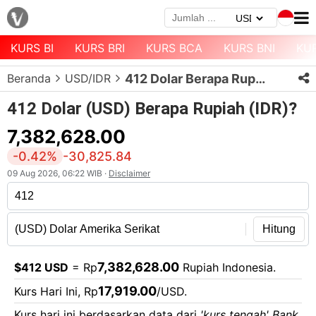
KURS BI
KURS BRI
KURS BCA
KURS BNI
KU
Menu
Beranda
USD/IDR
412 Dolar Berapa Rupiah?
Halaman
Depan
412 Dolar (USD) Berapa Rupiah (IDR)?
Daftar
7,382,628.00
Mata
-0.42%
-30,825.84
Uang
09 Aug 2026, 06:22 WIB ·
Disclaimer
Daftar
Kurs
Bank
Hitung
7,382,628.00
$412 USD
= Rp
Rupiah Indonesia.
17,919.00
Kurs Hari Ini, Rp
/USD.
Kurs hari ini berdasarkan data dari
'kurs tengah' Bank