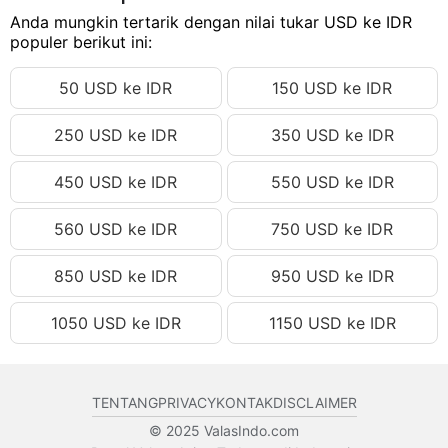
412.28 USD
Anda mungkin tertarik dengan nilai tukar USD ke IDR
Rp7,364,693.69 IDR
populer berikut ini:
412.29 USD
Rp7,364,872.33 IDR
50 USD ke IDR
150 USD ke IDR
412.30 USD
Rp7,365,050.96 IDR
412.31 USD
Rp7,365,229.59 IDR
250 USD ke IDR
350 USD ke IDR
412.32 USD
Rp7,365,408.23 IDR
450 USD ke IDR
550 USD ke IDR
412.33 USD
Rp7,365,586.86 IDR
412.34 USD
Rp7,365,765.49 IDR
560 USD ke IDR
750 USD ke IDR
412.35 USD
Rp7,365,944.13 IDR
850 USD ke IDR
950 USD ke IDR
412.36 USD
Rp7,366,122.76 IDR
1050 USD ke IDR
1150 USD ke IDR
412.37 USD
Rp7,366,301.39 IDR
412.38 USD
Rp7,366,480.03 IDR
412.39 USD
Rp7,366,658.66 IDR
TENTANG
PRIVACY
KONTAK
DISCLAIMER
412.40 USD
Rp7,366,837.29 IDR
© 2025 ValasIndo.com