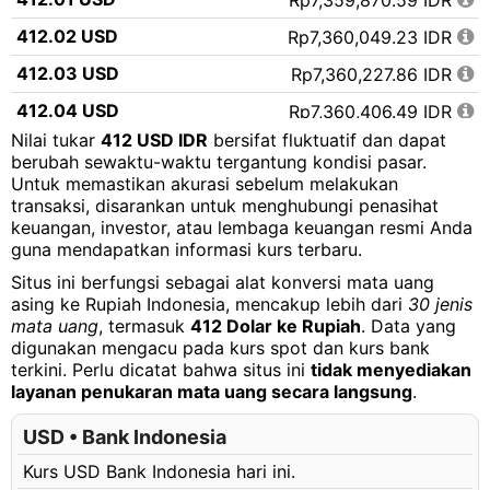
Rp7,359,870.59 IDR
412.02 USD
Rp7,360,049.23 IDR
412.03 USD
Rp7,360,227.86 IDR
412.04 USD
Rp7,360,406.49 IDR
Nilai tukar
412 USD IDR
bersifat fluktuatif dan dapat
412.05 USD
Rp7,360,585.13 IDR
berubah sewaktu-waktu tergantung kondisi pasar.
Untuk memastikan akurasi sebelum melakukan
412.06 USD
Rp7,360,763.76 IDR
transaksi, disarankan untuk menghubungi penasihat
412.07 USD
Rp7,360,942.39 IDR
keuangan, investor, atau lembaga keuangan resmi Anda
guna mendapatkan informasi kurs terbaru.
412.08 USD
Rp7,361,121.03 IDR
Situs ini berfungsi sebagai alat konversi mata uang
412.09 USD
Rp7,361,299.66 IDR
asing ke Rupiah Indonesia, mencakup lebih dari
30 jenis
mata uang
, termasuk
412 Dolar ke Rupiah
. Data yang
412.10 USD
Rp7,361,478.29 IDR
digunakan mengacu pada kurs spot dan kurs bank
terkini. Perlu dicatat bahwa situs ini
tidak menyediakan
412.11 USD
Rp7,361,656.93 IDR
layanan penukaran mata uang secara langsung
.
412.12 USD
Rp7,361,835.56 IDR
USD • Bank Indonesia
412.13 USD
Rp7,362,014.19 IDR
Kurs USD Bank Indonesia hari ini.
412.14 USD
Rp7,362,192.83 IDR