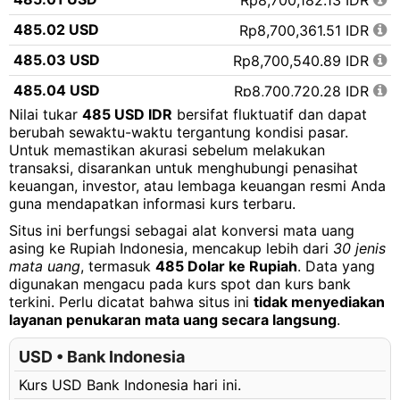
Rp8,700,182.13 IDR
485.02 USD
Rp8,700,361.51 IDR
485.03 USD
Rp8,700,540.89 IDR
485.04 USD
Rp8,700,720.28 IDR
Nilai tukar
485 USD IDR
bersifat fluktuatif dan dapat
485.05 USD
Rp8,700,899.66 IDR
berubah sewaktu-waktu tergantung kondisi pasar.
Untuk memastikan akurasi sebelum melakukan
485.06 USD
Rp8,701,079.04 IDR
transaksi, disarankan untuk menghubungi penasihat
485.07 USD
Rp8,701,258.42 IDR
keuangan, investor, atau lembaga keuangan resmi Anda
guna mendapatkan informasi kurs terbaru.
485.08 USD
Rp8,701,437.80 IDR
Situs ini berfungsi sebagai alat konversi mata uang
485.09 USD
Rp8,701,617.18 IDR
asing ke Rupiah Indonesia, mencakup lebih dari
30 jenis
mata uang
, termasuk
485 Dolar ke Rupiah
. Data yang
485.10 USD
Rp8,701,796.57 IDR
digunakan mengacu pada kurs spot dan kurs bank
terkini. Perlu dicatat bahwa situs ini
tidak menyediakan
485.11 USD
Rp8,701,975.95 IDR
layanan penukaran mata uang secara langsung
.
485.12 USD
Rp8,702,155.33 IDR
USD • Bank Indonesia
485.13 USD
Rp8,702,334.71 IDR
Kurs USD Bank Indonesia hari ini.
485.14 USD
Rp8,702,514.09 IDR