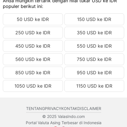
62.28 USD
Anda mungkin tertarik dengan nilai tukar USD ke IDR
Rp1,116,883.43 IDR
populer berikut ini:
62.29 USD
Rp1,117,062.77 IDR
50 USD ke IDR
150 USD ke IDR
62.30 USD
Rp1,117,242.10 IDR
62.31 USD
Rp1,117,421.43 IDR
250 USD ke IDR
350 USD ke IDR
62.32 USD
Rp1,117,600.76 IDR
450 USD ke IDR
550 USD ke IDR
62.33 USD
Rp1,117,780.10 IDR
62.34 USD
Rp1,117,959.43 IDR
560 USD ke IDR
750 USD ke IDR
62.35 USD
Rp1,118,138.76 IDR
850 USD ke IDR
950 USD ke IDR
62.36 USD
Rp1,118,318.09 IDR
1050 USD ke IDR
1150 USD ke IDR
62.37 USD
Rp1,118,497.43 IDR
62.38 USD
Rp1,118,676.76 IDR
62.39 USD
Rp1,118,856.09 IDR
TENTANG
PRIVACY
KONTAK
DISCLAIMER
62.40 USD
Rp1,119,035.42 IDR
© 2025 ValasIndo.com
Portal Valuta Asing Terbesar di Indonesia
62.41 USD
Rp1,119,214.76 IDR