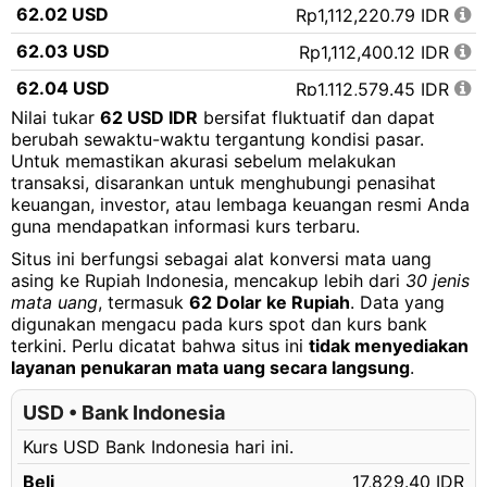
62.02 USD
Rp1,112,220.79 IDR
62.03 USD
Rp1,112,400.12 IDR
62.04 USD
Rp1,112,579.45 IDR
Nilai tukar
62 USD IDR
bersifat fluktuatif dan dapat
62.05 USD
Rp1,112,758.78 IDR
berubah sewaktu-waktu tergantung kondisi pasar.
Untuk memastikan akurasi sebelum melakukan
62.06 USD
Rp1,112,938.12 IDR
transaksi, disarankan untuk menghubungi penasihat
62.07 USD
Rp1,113,117.45 IDR
keuangan, investor, atau lembaga keuangan resmi Anda
guna mendapatkan informasi kurs terbaru.
62.08 USD
Rp1,113,296.78 IDR
Situs ini berfungsi sebagai alat konversi mata uang
62.09 USD
Rp1,113,476.11 IDR
asing ke Rupiah Indonesia, mencakup lebih dari
30 jenis
mata uang
, termasuk
62 Dolar ke Rupiah
. Data yang
62.10 USD
Rp1,113,655.45 IDR
digunakan mengacu pada kurs spot dan kurs bank
terkini. Perlu dicatat bahwa situs ini
tidak menyediakan
62.11 USD
Rp1,113,834.78 IDR
layanan penukaran mata uang secara langsung
.
62.12 USD
Rp1,114,014.11 IDR
USD • Bank Indonesia
62.13 USD
Rp1,114,193.44 IDR
Kurs USD Bank Indonesia hari ini.
62.14 USD
Rp1,114,372.78 IDR
Beli
17,829.40 IDR