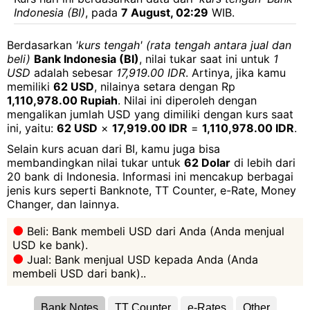
Indonesia (BI)
, pada
7 August, 02:29
WIB.
Berdasarkan
'kurs tengah' (rata tengah antara jual dan
beli)
Bank Indonesia (BI)
, nilai tukar saat ini untuk
1
USD
adalah sebesar
17,919.00 IDR
. Artinya, jika kamu
memiliki
62 USD
, nilainya setara dengan Rp
1,110,978.00 Rupiah
. Nilai ini diperoleh dengan
mengalikan jumlah USD yang dimiliki dengan kurs saat
ini, yaitu:
62 USD
×
17,919.00 IDR
=
1,110,978.00 IDR
.
Selain kurs acuan dari BI, kamu juga bisa
membandingkan nilai tukar untuk
62 Dolar
di lebih dari
20 bank di Indonesia. Informasi ini mencakup berbagai
jenis kurs seperti Banknote, TT Counter, e-Rate, Money
Changer, dan lainnya.
Beli: Bank membeli USD dari Anda (Anda menjual
USD ke bank).
Jual: Bank menjual USD kepada Anda (Anda
membeli USD dari bank)..
Bank Notes
TT Counter
e-Rates
Other