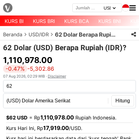
KURS BI
KURS BRI
KURS BCA
KURS BNI
KU
Menu
Beranda
USD/IDR
62 Dolar Berapa Rupiah?
Halaman
Depan
62 Dolar (USD) Berapa Rupiah (IDR)?
Daftar
1,110,978.00
Mata
-0.47%
-5,302.86
Uang
07 Aug 2026, 02:29 WIB ·
Disclaimer
Daftar
Kurs
Bank
Hitung
1,110,978.00
$62 USD
= Rp
Rupiah Indonesia.
17,919.00
Kurs Hari Ini, Rp
/USD.
Kurs hari ini berdasarkan data dari
'kurs tengah' Bank