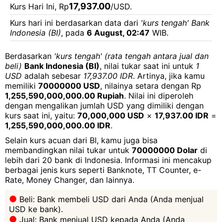
17,937.00
Kurs Hari Ini, Rp
/USD.
Kurs hari ini berdasarkan data dari
'kurs tengah' Bank
Indonesia (BI)
, pada
6 August, 02:47
WIB.
Berdasarkan
'kurs tengah' (rata tengah antara jual dan
beli)
Bank Indonesia (BI)
, nilai tukar saat ini untuk
1
USD
adalah sebesar
17,937.00 IDR
. Artinya, jika kamu
memiliki
70000000 USD
, nilainya setara dengan Rp
1,255,590,000,000.00 Rupiah
. Nilai ini diperoleh
dengan mengalikan jumlah USD yang dimiliki dengan
kurs saat ini, yaitu:
70,000,000 USD
×
17,937.00 IDR
=
1,255,590,000,000.00 IDR
.
Selain kurs acuan dari BI, kamu juga bisa
membandingkan nilai tukar untuk
70000000 Dolar
di
lebih dari 20 bank di Indonesia. Informasi ini mencakup
berbagai jenis kurs seperti Banknote, TT Counter, e-
Rate, Money Changer, dan lainnya.
Beli: Bank membeli USD dari Anda (Anda menjual
USD ke bank).
Jual: Bank menjual USD kepada Anda (Anda