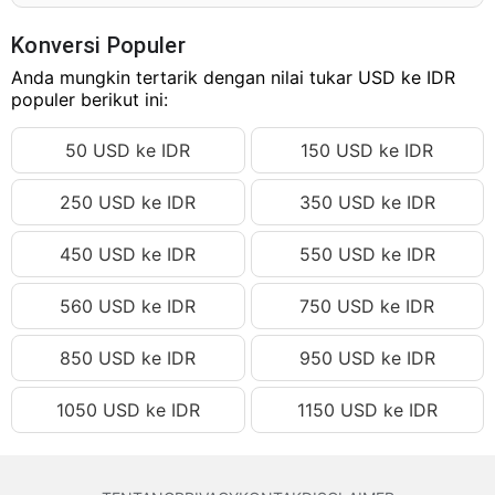
70000000.26 USD
Rp1,261,315,304,684.89 IDR
70000000.27 USD
Rp1,261,315,304,865.07 IDR
Konversi Populer
70000000.28 USD
Anda mungkin tertarik dengan nilai tukar USD ke IDR
Rp1,261,315,305,045.26 IDR
populer berikut ini:
70000000.29 USD
Rp1,261,315,305,225.45 IDR
50 USD ke IDR
150 USD ke IDR
70000000.30 USD
Rp1,261,315,305,405.64 IDR
70000000.31 USD
Rp1,261,315,305,585.83 IDR
250 USD ke IDR
350 USD ke IDR
70000000.32 USD
Rp1,261,315,305,766.01 IDR
450 USD ke IDR
550 USD ke IDR
70000000.33 USD
Rp1,261,315,305,946.20 IDR
70000000.34 USD
Rp1,261,315,306,126.39 IDR
560 USD ke IDR
750 USD ke IDR
70000000.35 USD
Rp1,261,315,306,306.58 IDR
850 USD ke IDR
950 USD ke IDR
70000000.36 USD
Rp1,261,315,306,486.76 IDR
1050 USD ke IDR
1150 USD ke IDR
70000000.37 USD
Rp1,261,315,306,666.95 IDR
70000000.38 USD
Rp1,261,315,306,847.14 IDR
70000000.39 USD
Rp1,261,315,307,027.33 IDR