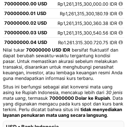
70000000.00 USD
Rp1,261,315,300,000.00 IDR
70000000.01 USD
Rp1,261,315,300,180.19 IDR
70000000.02 USD
Rp1,261,315,300,360.38 IDR
70000000.03 USD
Rp1,261,315,300,540.56 IDR
70000000.04 USD
Rp1,261,315,300,720.75 IDR
Nilai tukar
70000000 USD IDR
bersifat fluktuatif dan
70000000.05 USD
Rp1,261,315,300,900.94 IDR
dapat berubah sewaktu-waktu tergantung kondisi
pasar. Untuk memastikan akurasi sebelum melakukan
70000000.06 USD
Rp1,261,315,301,081.13 IDR
transaksi, disarankan untuk menghubungi penasihat
70000000.07 USD
Rp1,261,315,301,261.32 IDR
keuangan, investor, atau lembaga keuangan resmi Anda
guna mendapatkan informasi kurs terbaru.
70000000.08 USD
Rp1,261,315,301,441.50 IDR
Situs ini berfungsi sebagai alat konversi mata uang
70000000.09 USD
Rp1,261,315,301,621.69 IDR
asing ke Rupiah Indonesia, mencakup lebih dari
30 jenis
mata uang
, termasuk
70000000 Dolar ke Rupiah
. Data
70000000.10 USD
Rp1,261,315,301,801.88 IDR
yang digunakan mengacu pada kurs spot dan kurs bank
terkini. Perlu dicatat bahwa situs ini
tidak menyediakan
70000000.11 USD
Rp1,261,315,301,982.07 IDR
layanan penukaran mata uang secara langsung
.
70000000.12 USD
Rp1,261,315,302,162.25 IDR
USD • Bank Indonesia