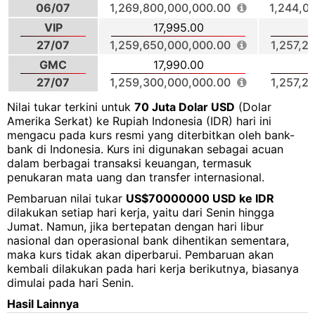
06/07
1,269,800,000,000.00
1,244,0
VIP
17,995.00
27/07
1,259,650,000,000.00
1,257,2
GMC
17,990.00
27/07
1,259,300,000,000.00
1,257,2
Nilai tukar terkini untuk
70 Juta Dolar USD
(Dolar
Amerika Serkat) ke Rupiah Indonesia (IDR) hari ini
mengacu pada kurs resmi yang diterbitkan oleh bank-
bank di Indonesia. Kurs ini digunakan sebagai acuan
dalam berbagai transaksi keuangan, termasuk
penukaran mata uang dan transfer internasional.
Pembaruan nilai tukar
US$70000000 USD ke IDR
dilakukan setiap hari kerja, yaitu dari Senin hingga
Jumat. Namun, jika bertepatan dengan hari libur
nasional dan operasional bank dihentikan sementara,
maka kurs tidak akan diperbarui. Pembaruan akan
kembali dilakukan pada hari kerja berikutnya, biasanya
dimulai pada hari Senin.
Hasil Lainnya