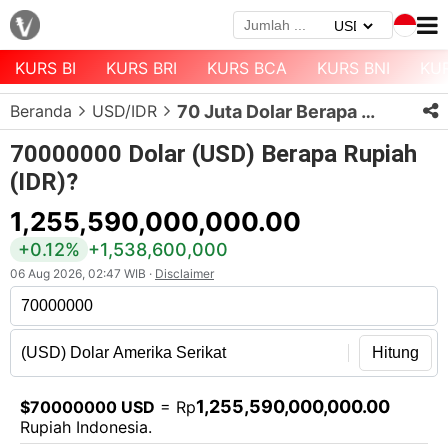
KURS BI
KURS BRI
KURS BCA
KURS BNI
KU
Menu
Beranda
USD/IDR
70 Juta Dolar Berapa Rupiah?
Halaman
Depan
70000000 Dolar (USD) Berapa Rupiah
(IDR)?
Daftar
Mata
1,255,590,000,000.00
Uang
+0.12%
+1,538,600,000
Daftar
06 Aug 2026, 02:47 WIB ·
Disclaimer
Kurs
Bank
Hitung
1,255,590,000,000.00
$70000000 USD
= Rp
Rupiah Indonesia.